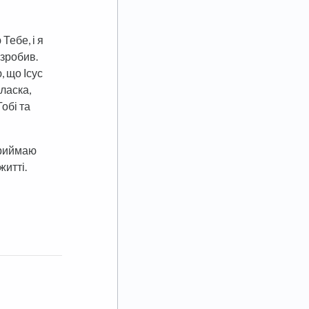
Тебе, і я
 зробив.
, що Ісус
 ласка,
обі та
приймаю
житті.