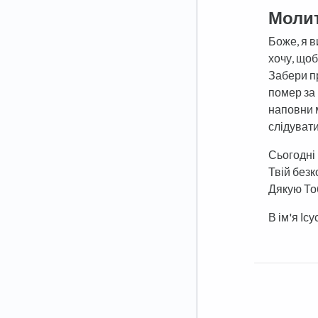
Моли
Боже, я в
хочу, щоб
Забери пр
помер за 
наповни 
слідувати
Сьогодні 
Твій безк
Дякую Тоб
В ім'я Ісу