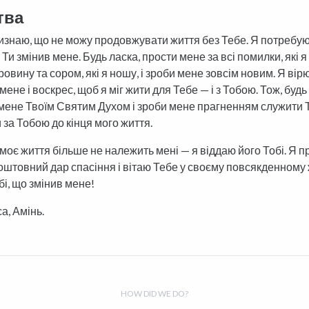
тва
изнаю, що не можу продовжувати життя без Тебе. Я потребую 
 Ти змінив мене. Будь ласка, прости мене за всі помилки, які я
овину та сором, які я ношу, і зроби мене зовсім новим. Я вірю
мене і воскрес, щоб я міг жити для Тебе — і з Тобою. Тож, будь
мене Твоїм Святим Духом і зроби мене прагненням служити Т
 за Тобою до кінця мого життя.
моє життя більше не належить мені — я віддаю його Тобі. Я 
оштовний дар спасіння і вітаю Тебе у своєму повсякденному 
і, що змінив мене!
са, Амінь.
HOW DID WE DO?