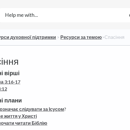
урси духовної підтримки
​ > ​
​Ресурси за темою
​>​ Спасіння
іння
і вірші
на 3:16-17
4:12
ні плани
означає слідувати за Ісусом
?
е життя у Христі
почати читати Біблію