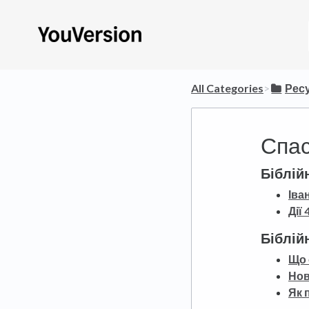
All Categories
​>​
​Рес
Спас
Біблійн
Іва
Дії 
Біблій
Що 
Нов
Як 