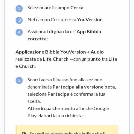
Selezionare il campo
Cerca
.
Nel campo Cerca, cerca
YouVersion
.
Assicurati di guardare l'
App Bibbia
corretta
:
Applicazione Bibbia YouVersion + Audio
realizzata da
Life.Church
—con un
punto
tra
Life
e
Church
.
Scorri verso il basso fino alla sezione
denominata
Partecipa alla versione beta
,
seleziona
Partecipa
e conferma la tua
scelta.
Attendi qualche minuto affinché Google
Play elabori la tua richiesta.
Se vedi un messaggio che indica che il