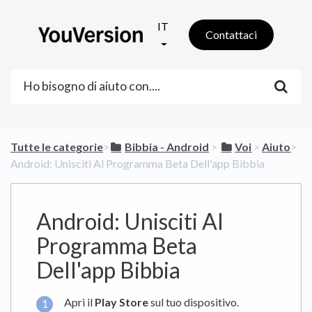
IT
Contattaci
Tutte le categorie
​>​
​Bibbia - Android
​ > ​
​Voi
​ > ​
​Aiuto
​>​
Android: Unisciti Al Programma Beta Dell'app Bibbia
Android: Unisciti Al
Programma Beta
Dell'app Bibbia
Apri il
Play Store
sul tuo dispositivo.