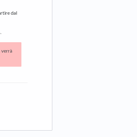
rtire dal
.
n verrà