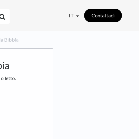
IT
Contattaci
la Bibbia
bia
o letto.
d