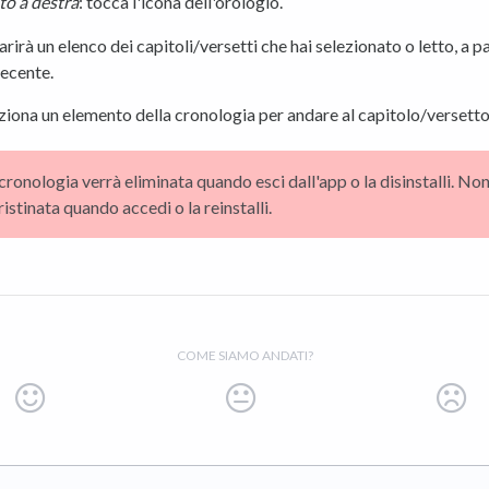
lto a destra
: tocca l'icona dell'orologio.
rirà un elenco dei capitoli/versetti che hai selezionato o letto, a pa
recente.
ziona un elemento della cronologia per andare al capitolo/versetto
cronologia verrà eliminata quando esci dall'app o la disinstalli. No
ristinata quando accedi o la reinstalli.
COME SIAMO ANDATI?