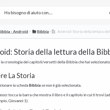
​Bibbia - Android
​ > ​
​Bibbia
​>​
Android: Storia della lettura del
id: Storia della lettura della Bib
 la cronologia dei capitoli/versetti della Bibbia che hai selezionato 
re La Storia
zionare la scheda
Bibbia
se non è già selezionata.
asso:
tocca la barra che mostra il libro e il capitolo in cui ti trovi (a
pio, Giovanni 1).