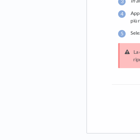
In a
Appa
più 
Sele
La 
rip