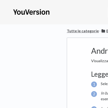
Tutte le categorie
​>​
Andro
Visualizza
Legge
Sele
In b
esem