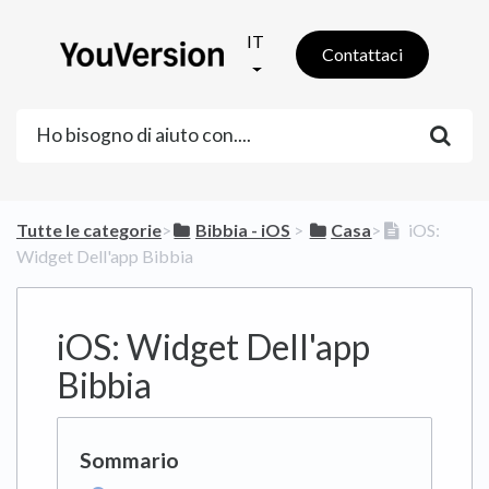
IT
Contattaci
Tutte le categorie
​>​
​Bibbia - iOS
​ > ​
​Casa
​>​
iOS:
Widget Dell'app Bibbia
iOS: Widget Dell'app
Bibbia