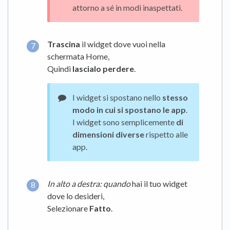
attorno a sé in modi inaspettati.
Trascina
il widget dove vuoi nella
schermata Home,
Quindi
lascialo perdere
.
I widget si spostano nello
stesso
modo in cui si spostano le app
.
I widget sono semplicemente
di
dimensioni diverse
rispetto alle
app.
In alto a destra: quando
hai il tuo widget
dove lo desideri,
Selezionare
Fatto
.