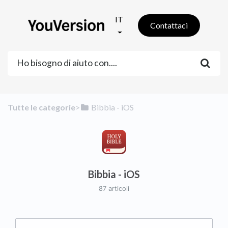
IT
Contattaci
Tutte le categorie
​>​
​Bibbia - iOS
Bibbia - iOS
87 articoli