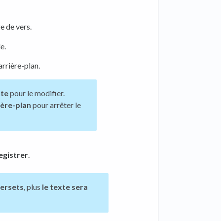
e de vers.
e.
arrière-plan.
xte
pour le modifier.
ière-plan
pour arrêter le
egistrer
.
versets
, plus
le texte sera