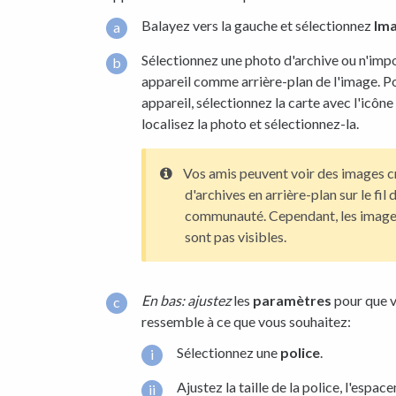
Balayez vers la gauche et sélectionnez
Im
Sélectionnez une photo d'archive ou n'imp
appareil comme arrière-plan de l'image. Po
appareil, sélectionnez la carte avec l'icône
localisez la photo et sélectionnez-la.
Vos amis peuvent voir des images c
d'archives en arrière-plan sur le fil 
communauté. Cependant, les images
sont pas visibles.
En bas: ajustez
les
paramètres
pour que v
ressemble à ce que vous souhaitez:
Sélectionnez une
police
.
Ajustez la taille de la police, l'espac