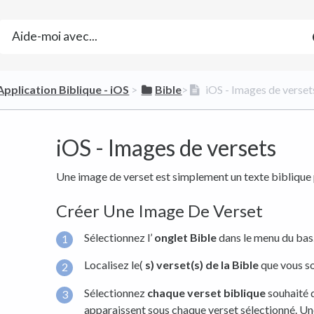
​Application Biblique - iOS
​ > ​
​Bible
​>​
iOS - Images de verset
iOS - Images de versets
Une image de verset est simplement un texte biblique 
Créer Une Image De Verset
Sélectionnez l’
onglet
Bible
dans le menu du bas
Localisez le(
s) verset(s) de la Bible
que vous so
Sélectionnez
chaque verset biblique
souhaité d
apparaissent sous chaque verset sélectionné. Une 