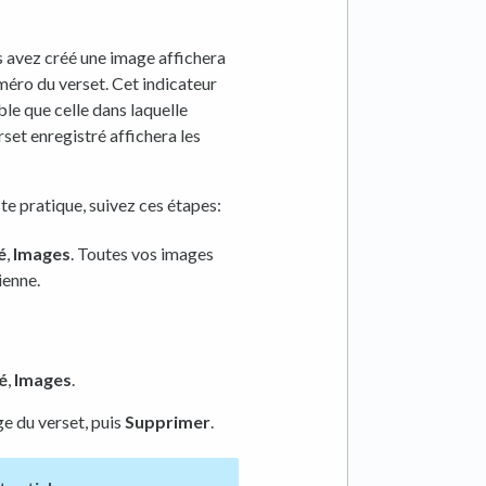
us avez créé une image affichera
uméro du verset. Cet indicateur
ble que celle dans laquelle
rset enregistré affichera les
te pratique, suivez ces étapes:
é
,
Images
. Toutes vos images
ienne.
é
,
Images
.
ge du verset, puis
Supprimer
.