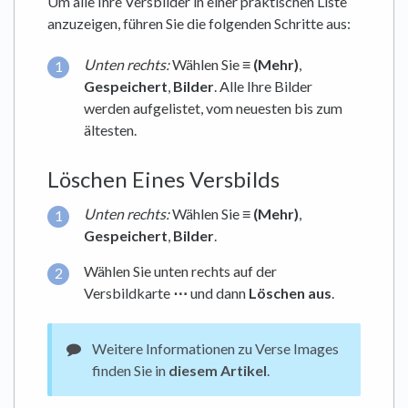
Um alle Ihre Versbilder in einer praktischen Liste
anzuzeigen, führen Sie die folgenden Schritte aus:
Unten rechts:
Wählen Sie
≡ (Mehr)
,
Gespeichert
,
Bilder
. Alle Ihre Bilder
werden aufgelistet, vom neuesten bis zum
ältesten.
Löschen Eines Versbilds
Unten rechts:
Wählen Sie
≡ (Mehr)
,
Gespeichert
,
Bilder
.
Wählen Sie unten rechts auf der
Versbildkarte
⋯
und dann
Löschen aus
.
Weitere Informationen zu Verse Images
finden Sie in
diesem Artikel
.