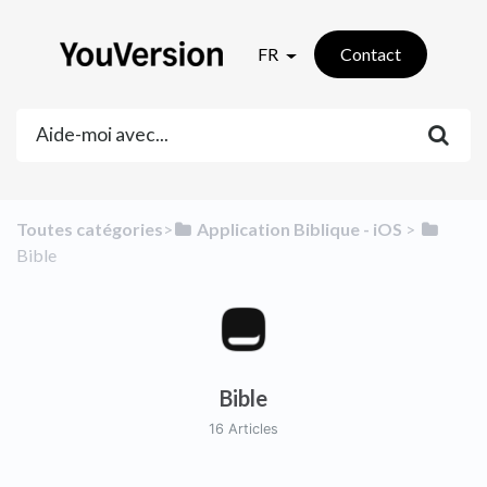
FR
Contact
Toutes catégories
​>​
​Application Biblique - iOS
​ > ​
Bible
Bible
16 Articles