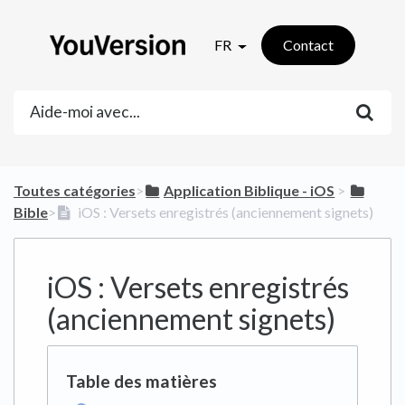
FR
Contact
Toutes catégories
​>​
​Application Biblique - iOS
​ > ​
Bible
​>​
iOS : Versets enregistrés (anciennement signets)
iOS : Versets enregistrés
(anciennement signets)