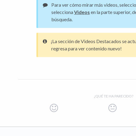
Para ver cómo mirar más videos, selecci
selecciona
Videos
en la parte superior, d
búsqueda.
¡La sección de Videos Destacados se actu
regresa para ver contenido nuevo!
¿QUÉ TE HA PARECIDO?