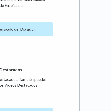
s de Enseñanza.
ersículo del Día
aquí
.
 Destacados
.
 Destacados. También puedes
 los Videos Destacados