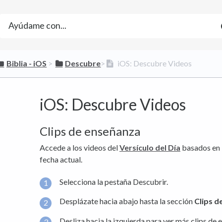
​Biblia - iOS
​ > ​
​Descubre
​>​
iOS: Descubre Videos
iOS: Descubre Videos
Clips de enseñanza
Accede a los videos del
Versículo del Día
basados en l
fecha actual.
Selecciona la pestaña Descubrir.
Desplázate hacia abajo hasta la sección
Clips d
Desliza hacia la izquierda para ver más clips d