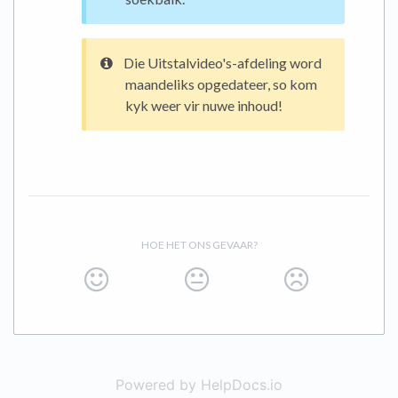
Die Uitstalvideo's-afdeling word
maandeliks opgedateer, so kom
kyk weer vir nuwe inhoud!
HOE HET ONS GEVAAR?
Powered by HelpDocs.io