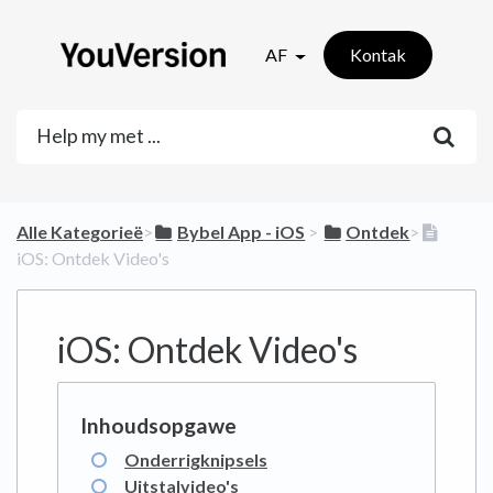
AF
Kontak
Alle Kategorieë
​>​
​Bybel App - iOS
​ > ​
​Ontdek
​>​
iOS: Ontdek Video's
iOS: Ontdek Video's
Onderrigknipsels
Uitstalvideo's