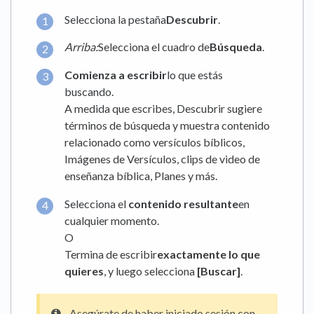
Selecciona la pestaña
Descubrir
.
Arriba:
Selecciona el cuadro de
Búsqueda
.
Comienza a escribir
lo que estás
buscando.
A medida que escribes, Descubrir sugiere
términos de búsqueda y muestra contenido
relacionado como versículos bíblicos,
Imágenes de Versículos, clips de video de
enseñanza bíblica, Planes y más.
Selecciona el
contenido resultante
en
cualquier momento.
O
Termina de escribir
exactamente lo que
quieres
, y luego selecciona
[Buscar]
.
Asegúrate de haber iniciado sesión con