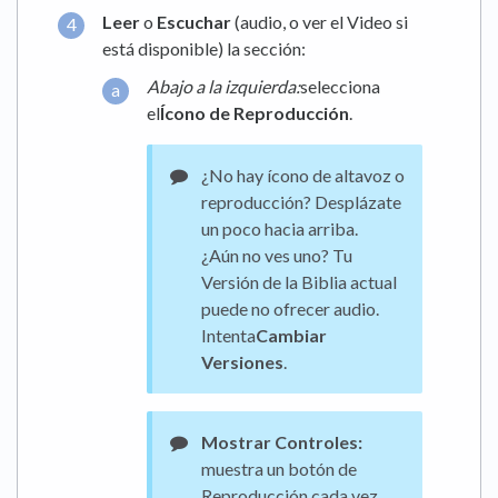
Leer
o
Escuchar
(audio, o ver el Video si
está disponible) la sección:
Abajo a la izquierda:
selecciona
el
Ícono de Reproducción
.
¿No hay ícono de altavoz o
reproducción? Desplázate
un poco hacia arriba.
¿Aún no ves uno? Tu
Versión de la Biblia actual
puede no ofrecer audio.
Intenta
Cambiar
Versiones
.
Mostrar Controles:
muestra un botón de
Reproducción cada vez