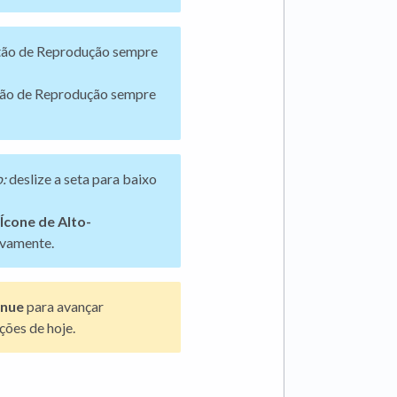
tão de Reprodução sempre
tão de Reprodução sempre
o:
deslize a seta para baixo
Ícone de Alto-
ovamente.
inue
para avançar
ções de hoje.