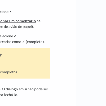
ecione
>
.
ionar um comentário
na
e de avião de papel).
selecione
✓
.
marcadas como ✓ (completo).
):
(completo).
. O diálogo em si não'pode ser
ra fechá-lo.