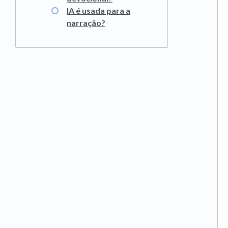
IA é usada para a
narração?