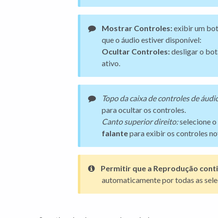
Mostrar Controles:
exibir um bo
que o áudio estiver disponível:
Ocultar Controles:
desligar o bo
ativo.
Topo da caixa de controles de áudi
para ocultar os controles.
Canto superior direito:
selecione o
falante
para exibir os controles n
Permitir que a Reprodução cont
automaticamente por todas as sele