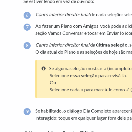
Se estiver lendo em vez de ouvindo:
Canto inferior direito: final
de cada seleção: sel
Ao fazer um Plano com Amigos, você pode
adic
seção Vamos Conversar e tocar em Enviar (o ícon
Canto inferior direito: final
da
última seleção
, 
O dia atual do Plano e as seleções de hoje são 
Se alguma seleção mostrar ○ (incompleto
Selecione
essa seleção
para revisá-la.
Ou
Selecione cada ○ para marcá-lo como ✓ 
Se habilitado, o diálogo Dia Completo aparecerá
interagido; toque em qualquer lugar fora dele pa