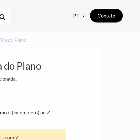
PT
Contato
Dia do Plano
 do Plano
ecionada.
omo ○ (incompleto) ou ✓
dos com
✓
.