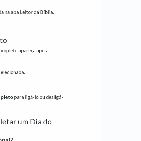
a na aba Leitor da Bíblia.
to
 Completo apareça após
 selecionada.
mpleto
para ligá-lo ou desligá-
letar um Dia do
onal?