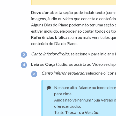
Devocional
: esta seção pode incluir texto (com
imagens, áudio ou vídeo que conecta o conteúdo 
Alguns Dias do Plano podem não ter uma seção 
estiver incluído, ele pode não conter todos os t
Referências bíblicas
: um ou mais versículos q
conteúdo do Dia do Plano.
Canto inferior direito:
selecione
>
para iniciar o
Leia
ou
Ouça
(áudio, ou assista ao Vídeo se disp
Canto inferior esquerdo:
selecione o
Ícon
Nenhum alto-falante ou ícone de 
para cima.
Ainda não vê nenhum? Sua Versão d
oferecer áudio.
Tente
Trocar de Versão
.