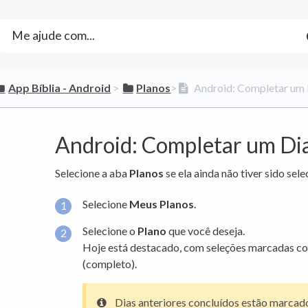
​App Bíblia - Android
​ > ​
​Planos
​>​
Android: Completar um 
Android: Completar um Dia
Selecione a aba
Planos
se ela ainda não tiver sido sel
Selecione
Meus Planos
.
Selecione o
Plano
que você deseja.
Hoje está destacado, com seleções marcadas c
(completo).
Dias anteriores concluídos estão marca