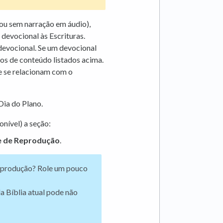
 ou sem narração em áudio),
devocional às Escrituras.
devocional. Se um devocional
ipos de conteúdo listados acima.
ue se relacionam com o
 Dia do Plano.
onível) a seção:
e de Reprodução
.
reprodução? Role um pouco
a Bíblia atual pode não