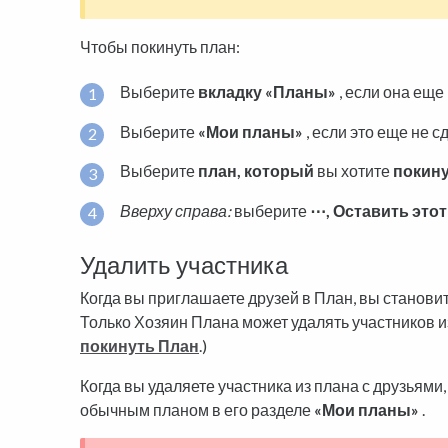
Чтобы покинуть план:
Выберите
вкладку «Планы»
, если она еще
Выберите
«Мои планы»
, если это еще не с
Выберите
план, который
вы хотите
покин
Вверху справа:
выберите
⋯,
Оставить этот
Удалить участника
Когда вы приглашаете друзей в План, вы станови
Только Хозяин Плана может удалять участников из
покинуть План
.)
Когда вы удаляете участника из плана с друзьями,
обычным планом в его разделе
«Мои планы»
.