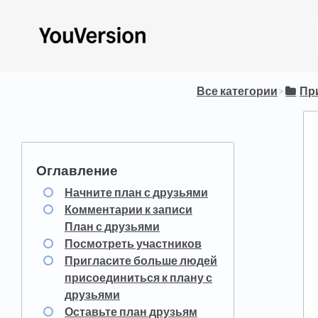
Все категории
​>​
​П
Начните план с друзьями
Комментарии к записи
План с друзьями
Посмотреть участников
Пригласите больше людей
присоединиться к плану с
друзьями
Оставьте план друзьям