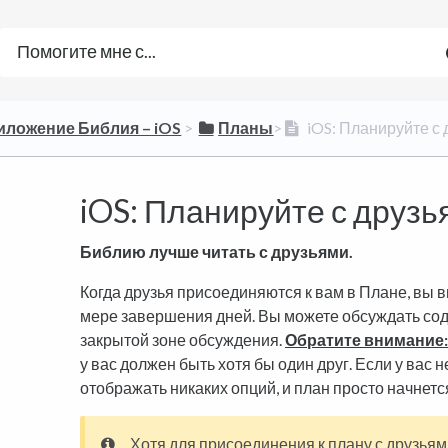
риложение Библия – iOS
​ > ​
​Планы
​>​
iOS: Планируйте с
iOS: Планируйте с друзь
Библию лучше читать с друзьями.
Когда друзья присоединяются к вам в Плане, вы в
мере завершения дней. Вы можете обсуждать сод
закрытой зоне обсуждения.
Обратите внимание:
у вас должен быть хотя бы один друг. Если у вас не
отображать никаких опций, и план просто начнетс
Хотя для присоединения к плану с друзьям