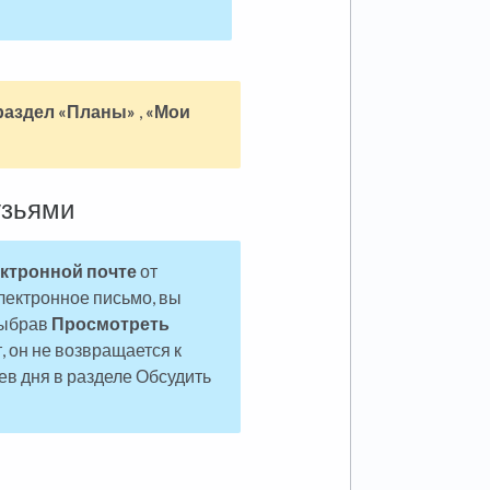
раздел «Планы»
,
«Мои
узьями
ктронной почте
от
электронное письмо, вы
выбрав
Просмотреть
т, он не возвращается к
ев дня в разделе Обсудить