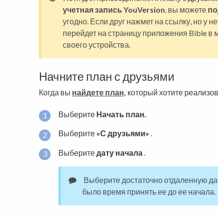
учетная запись YouVersion
, вы можете
по
угодно. Если друг нажмет на ссылку, но у не
перейдет на страницу приложения Bible в
своего устройства.
Начните план с друзьями
Когда вы
найдете план,
который хотите реализов
Выберите
Начать план.
Выберите
«С друзьями»
.
Выберите
дату начала
.
Выберите достаточно отдаленную дат
было время принять ее до ее начала.