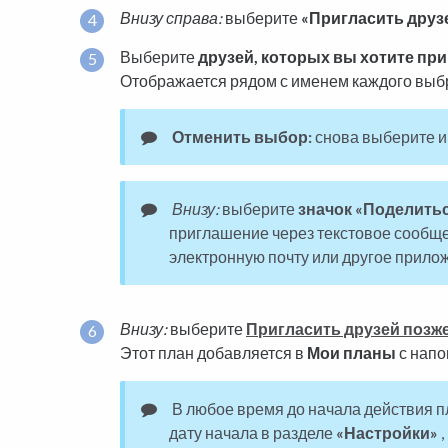
Внизу справа:
выберите
«Пригласить друз
Выберите
друзей, которых вы хотите пр
Отображается рядом с именем каждого выбр
Отменить выбор:
снова выберите и
Внизу:
выберите
значок «Поделить
приглашение через текстовое сообще
электронную почту или другое прило
Внизу:
выберите
Пригласить друзей позж
Этот план добавляется в
Мои планы
с напо
В любое время до начала действия п
дату начала в разделе
«Настройки»
,