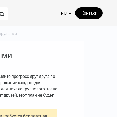
RU
Контакт
 друзьями
ями
идите прогресс друг друга по
ержание каждого дня в
для начала группового плана
т друзей, этот план не будет
я.
и требуется
бесплатная