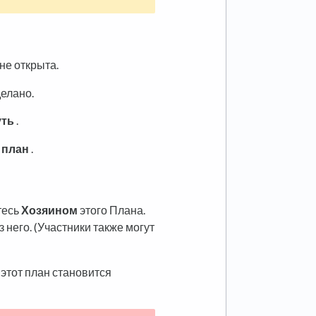
 не открыта.
делано.
уть
.
 план
.
тесь
Хозяином
этого Плана.
 него. (Участники также могут
 этот план становится