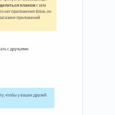
делиться планом
с кем
го нет приложения Bible, он
 магазине приложений
ать с друзьями:
у, чтобы у ваших друзей