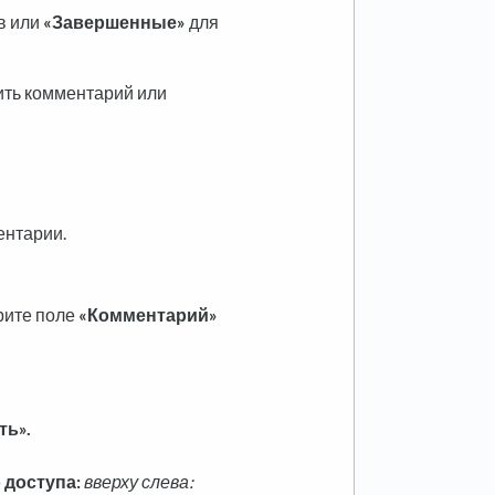
в или
«Завершенные»
для
ить комментарий или
ентарии.
рите поле
«Комментарий»
ть».
 доступа:
вверху слева: