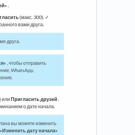
ей»
.
игласить
(макс. 300). ✓
анного вами друга.
мя друга.
ся»
, чтобы отправить
ние, WhatsApp,
жение.
е
или
Пригласить друзей
.
минанием о дате начала.
лана вы можете изменить
«Изменить дату начала»