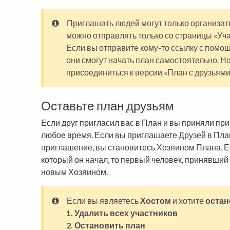
Приглашать людей могут только организат
можно отправлять только со страницы «Уча
Если вы отправите кому-то ссылку с помо
они смогут начать план самостоятельно. Но
присоединиться к версии «План с друзьями
Оставьте план друзьям
Если друг пригласил вас в План и вы приняли пр
любое время. Если вы приглашаете Друзей в План
приглашение, вы становитесь Хозяином Плана. Е
который он начал, то первый человек, принявший
новым Хозяином.
Если вы являетесь
Хостом
и хотите
остан
1.
Удалить всех участников
2.
Остановить план