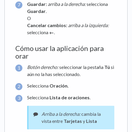
Guardar:
arriba a la derecha:
selecciona
Guardar
.
O
Cancelar cambios:
arriba a la izquierda:
selecciona
←
.
Cómo usar la aplicación para
orar
Botón derecho:
seleccionar la pestaña
Tú
si
aún no la has seleccionado.
Selecciona
Oración.
Selecciona
Lista de oraciones
.
Arriba a la derecha:
cambia la
vista entre
Tarjetas
y
Lista