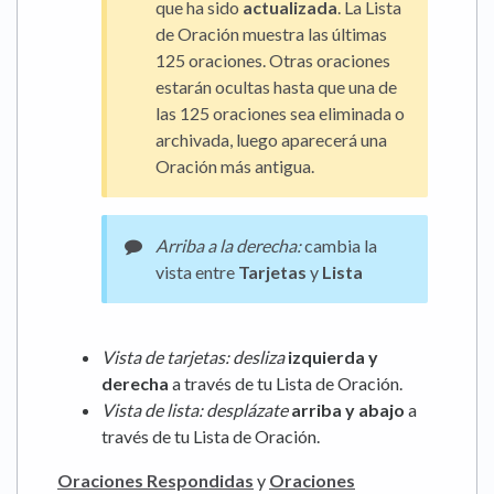
que ha sido
actualizada
. La Lista
de Oración muestra las últimas
125 oraciones. Otras oraciones
estarán ocultas hasta que una de
las 125 oraciones sea eliminada o
archivada, luego aparecerá una
Oración más antigua.
Arriba a la derecha:
cambia la
vista entre
Tarjetas
y
Lista
Vista de tarjetas: desliza
izquierda y
derecha
a través de tu Lista de Oración.
Vista de lista: desplázate
arriba y abajo
a
través de tu Lista de Oración.
Oraciones Respondidas
y
Oraciones