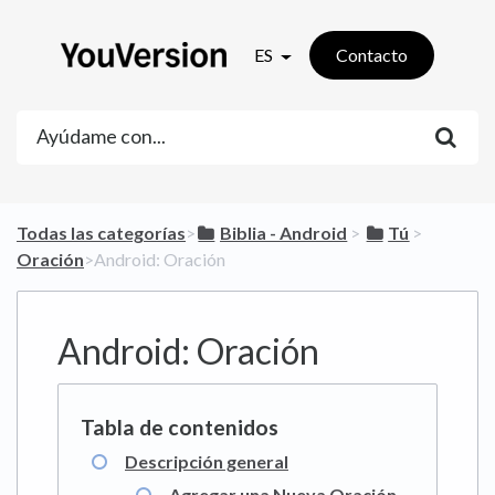
ES
Contacto
Todas las categorías
​>​
​Biblia - Android
​ > ​
​Tú
​ > ​
Oración
​>​ Android: Oración
Android: Oración
Descripción general
Agregar una Nueva Oración