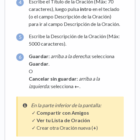
Escribe el Título de la Oración (Máx: 70
caracteres), luego pulsa
intro
en el teclado
(o el campo Descripción de la Oración)
para ir al campo Descripción de la Oración.
Escribe la Descripción de la Oración (Máx:
5000 caracteres).
Guardar:
arriba a la derecha:
selecciona
Guardar
.
O
Cancelar sin guardar:
arriba a la
izquierda:
selecciona
←
.
En la
parte inferior de la pantalla:
✓
Compartir con Amigos
✓
Ver tu Lista de Oración
✓ Crear otra Oración nueva (
+
)