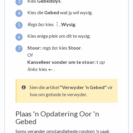
Kies
Gebedslys
.
Kies die
Gebed
wat jy wil wysig.
Regs bo:
kies
︙
,
Wysig
.
Kies enige plek om dit te wysig
.
Stoor:
regs bo:
kies
Stoor
.
Of
Kanselleer sonder om te stoor:
t
op
links:
kies
←
.
Sien die artikel
"Verwyder 'n Gebed"
vir
hoe om gebede te verwyder.
Plaas 'n Opdatering Oor 'n
Gebed
Soms verander omstandighede rondom 'n saak