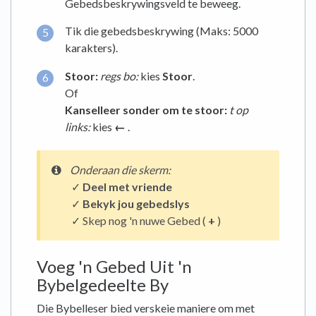
Gebedsbeskrywingsveld te beweeg.
Tik die gebedsbeskrywing (Maks: 5000
karakters).
Stoor:
regs bo:
kies
Stoor
.
Of
Kanselleer sonder om te stoor:
t
op
links:
kies
←
.
Onderaan
die skerm:
✓
Deel met vriende
✓
Bekyk jou gebedslys
✓ Skep nog 'n nuwe Gebed (
+
)
Voeg 'n Gebed Uit 'n
Bybelgedeelte By
Die Bybelleser bied verskeie maniere om met