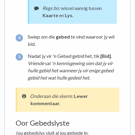
Regs bo:
wissel aansig tussen
Kaarte
en
Lys.
Swiep om die
gebed
te vind waaroor jy wil
bid.
Nadat jy vir 'n Gebed gebid het, tik
[Bid]
.
Vriende
sal
'n kennisgewing sien dat jy vir
hulle gebid het wanneer
jy vir enige gebed
gebid het wat hulle gedeel het.
Onderaan
die skerm
:
Lewer
kommentaar
.
Oor Gebedslyste
Jou gebedslys sluit al jou gebede in: