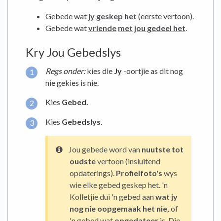
Gebede wat
jy geskep het
(eerste vertoon).
Gebede wat
vriende
met jou gedeel het
.
Kry Jou Gebedslys
Regs onder:
kies die
Jy
-oortjie as dit nog
nie gekies is nie.
Kies
Gebed.
Kies
Gebedslys
.
Jou gebede word van
nuutste tot
oudste
vertoon (insluitend
opdaterings).
Profielfoto's
wys
wie elke gebed geskep het. 'n
Kolletjie dui 'n gebed aan
wat jy
nog nie oopgemaak het nie,
of
'n gebed wat
opgedateer
is. Die