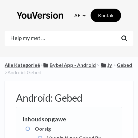
AF
Kontak
Alle Kategorieë
​>​
​Bybel App - Android
​ > ​
​Jy
​ > ​
​Gebed
>​ Android: Gebed
Android: Gebed
Oorsig
Voeg 'n Nuwe Gebed By