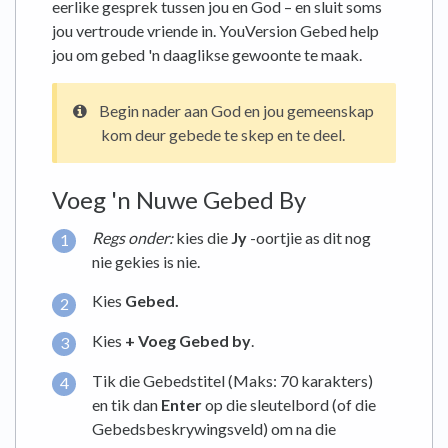
eerlike gesprek tussen jou en God – en sluit soms
jou vertroude vriende in. YouVersion Gebed help
jou om gebed 'n daaglikse gewoonte te maak.
Begin nader aan God en jou gemeenskap
kom deur gebede te skep en te deel.
Voeg 'n Nuwe Gebed By
Regs onder:
kies die
Jy
-oortjie as dit nog
nie gekies is nie.
Kies
Gebed.
Kies
+ Voeg Gebed by
.
Tik die Gebedstitel (Maks: 70 karakters)
en tik dan
Enter
op die sleutelbord (of die
Gebedsbeskrywingsveld) om na die