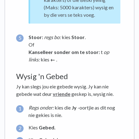
(Maks: 5000 karakters) wysig en
by die vers se teks voeg.
Stoor:
regs bo:
kies
Stoor
.
Of
Kanselleer sonder om te stoor:
t
op
links:
kies
←
.
Wysig 'n Gebed
Jy kan slegs jou eie gebede wysig. Jy kan nie
gebede wat deur
vriende
geskep is, wysig nie.
Regs onder:
kies die
Jy
-oortjie as dit nog
nie gekies is nie.
Kies
Gebed.