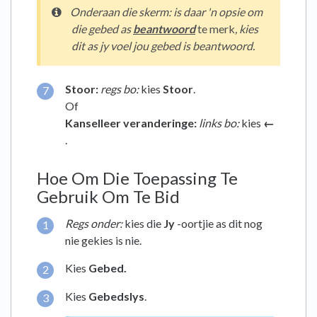
Onderaan
die skerm
:
is daar 'n opsie om
die gebed as
beantwoord
te merk
, kies
dit as jy voel jou gebed is beantwoord.
Stoor:
regs
bo:
kies
Stoor
.
Of
Kanselleer veranderinge:
links bo:
kies
←
.
Hoe Om Die Toepassing Te
Gebruik Om Te Bid
Regs onder:
kies die
Jy
-oortjie as dit nog
nie gekies is nie.
Kies
Gebed.
Kies
Gebedslys
.