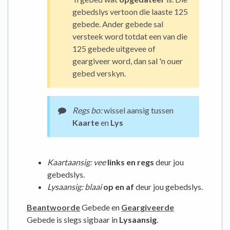
gebedslys vertoon die laaste 125
gebede. Ander gebede sal
versteek word totdat een van die
125 gebede uitgevee of
geargiveer word, dan sal 'n ouer
gebed verskyn.
Regs bo:
wissel aansig tussen
Kaarte
en
Lys
Kaartaansig: vee
links en regs
deur jou
gebedslys.
Lysaansig: blaai
op en af
​​deur jou gebedslys.
Beantwoorde
Gebede en
Geargiveerde
Gebede is slegs sigbaar in
Lysaansig
.