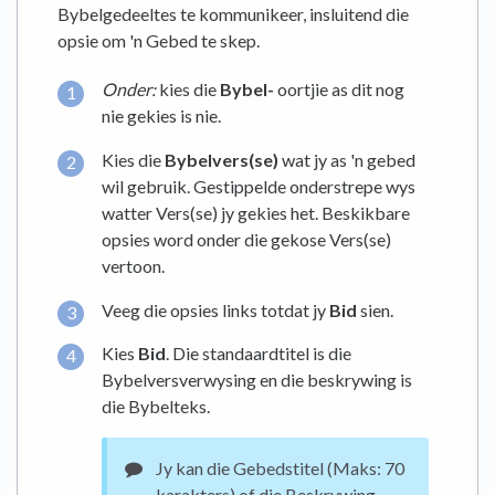
Bybelgedeeltes te kommunikeer, insluitend die
opsie om 'n Gebed te skep.
Onder:
kies die
Bybel-
oortjie as dit nog
nie gekies is nie.
Kies die
Bybelvers(se)
wat jy as 'n gebed
wil gebruik. Gestippelde onderstrepe wys
watter Vers(se) jy gekies het. Beskikbare
opsies word onder die gekose Vers(se)
vertoon.
Veeg die opsies links totdat jy
Bid
sien.
Kies
Bid
. Die standaardtitel is die
Bybelversverwysing en die beskrywing is
die Bybelteks.
Jy kan die Gebedstitel (Maks: 70
karakters) of die Beskrywing