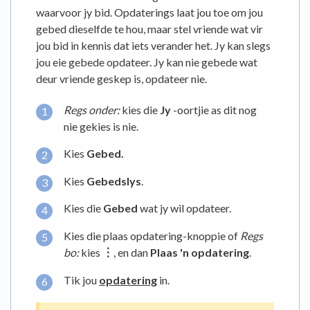
waarvoor jy bid. Opdaterings laat jou toe om jou
gebed dieselfde te hou, maar stel vriende wat vir
jou bid in kennis dat iets verander het. Jy kan slegs
jou eie gebede opdateer. Jy kan nie gebede wat
deur vriende geskep is, opdateer nie.
Regs onder:
kies die
Jy
-oortjie as dit nog
nie gekies is nie.
Kies
Gebed.
Kies
Gebedslys
.
Kies die
Gebed
wat jy wil opdateer.
Kies die plaas opdatering-knoppie of
Regs
bo:
kies
︙
, en dan
Plaas 'n opdatering
.
Tik jou
opdatering
in.