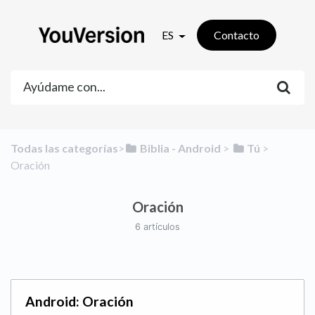
ES
Contacto
Todas las categorías
​>​
​Biblia - Android
​ > ​
​Tú
​ > ​
Oración
Oración
6 artículos
Android: Oración