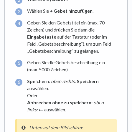
Wählen Sie
+ Gebet hinzufügen
.
Geben Sie den Gebetstitel ein (max. 70
Zeichen) und drücken Sie dann die
Eingabetaste
auf der Tastatur (oder im
Feld „Gebetsbeschreibung“), um zum Feld
„Gebetsbeschreibung“ zu gelangen.
Geben Sie die Gebetsbeschreibung ein
(max. 5000 Zeichen).
Speichern:
oben rechts:
Speichern
auswählen.
Oder
Abbrechen ohne zu speichern:
oben
links:
←
auswählen.
Unten auf
dem Bildschirm: