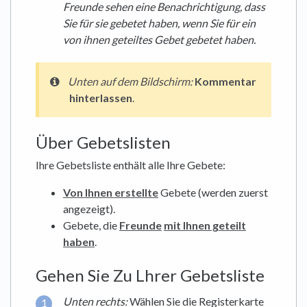
Freunde
sehen eine Benachrichtigung, dass
Sie für sie gebetet haben, wenn
Sie für ein
von ihnen geteiltes Gebet gebetet haben.
Unten auf
dem Bildschirm
:
Kommentar
hinterlassen
.
Über Gebetslisten
Ihre Gebetsliste enthält alle Ihre Gebete:
Von Ihnen erstellte
Gebete (werden zuerst
angezeigt).
Gebete, die
Freunde
mit Ihnen geteilt
haben
.
Gehen Sie Zu Lhrer Gebetsliste
Unten rechts:
Wählen Sie die Registerkarte