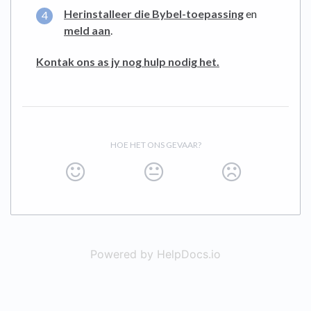
Herinstalleer die Bybel-toepassing
en
meld aan
.
Kontak ons ​​as jy nog hulp nodig het.
HOE HET ONS GEVAAR?
Powered by HelpDocs.io