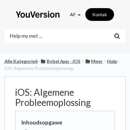
AF
Kontak
Alle Kategorieë
​>​
​Bybel App - iOS
​ > ​
​Meer
​ > ​
​Hulp
​>​
iOS: Algemene Probleemoplossing
iOS: Algemene
Probleemoplossing