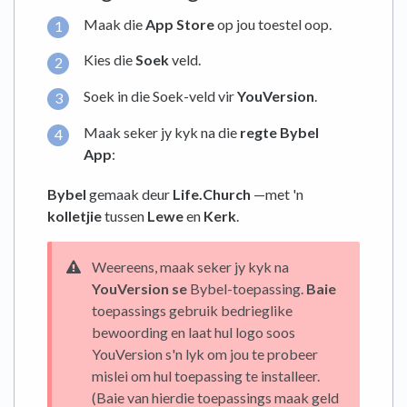
Maak die
App Store
op jou toestel oop.
Kies die
Soek
veld.
Soek in die Soek-veld vir
YouVersion
.
Maak seker jy kyk na die
regte Bybel
App
:
Bybel
gemaak deur
Life.Church
—met 'n
kolletjie
tussen
Lewe
en
Kerk
.
Weereens, maak seker jy kyk na
YouVersion se
Bybel-toepassing.
Baie
toepassings gebruik bedrieglike
bewoording en laat hul logo soos
YouVersion s'n lyk om jou te probeer
mislei om hul toepassing te installeer.
(Baie van hierdie toepassings maak geld