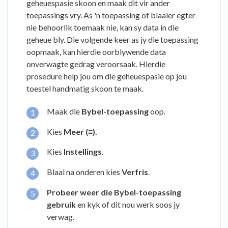
geheuespasie skoon en maak dit vir ander
toepassings vry. As 'n toepassing of blaaier egter
nie behoorlik toemaak nie, kan sy data in die
geheue bly. Die volgende keer as jy die toepassing
oopmaak, kan hierdie oorblywende data
onverwagte gedrag veroorsaak. Hierdie
prosedure help jou om die geheuespasie op jou
toestel handmatig skoon te maak.
Maak die
Bybel-toepassing
oop.
Kies
Meer (≡).
Kies
Instellings
.
Blaai na onderen kies
Verfris
.
Probeer weer die Bybel-toepassing
gebruik
en kyk of dit nou werk soos jy
verwag.