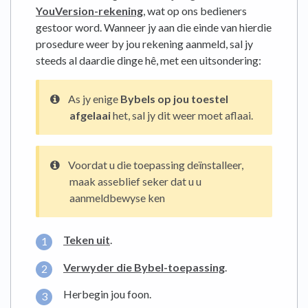
YouVersion-rekening
, wat op ons bedieners
gestoor word. Wanneer jy aan die einde van hierdie
prosedure weer by jou rekening aanmeld, sal jy
steeds al daardie dinge hê, met een uitsondering:
As jy enige
Bybels op jou toestel
afgelaai
het, sal jy dit weer moet aflaai.
Voordat u die toepassing deïnstalleer,
maak asseblief seker dat u u
aanmeldbewyse ken
Teken uit
.
Verwyder die Bybel-toepassing
.
Herbegin jou foon.