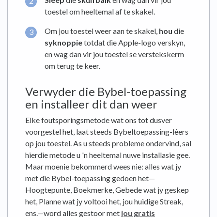
toestel om heeltemal af te skakel.
Om jou toestel weer aan te skakel,
hou
die
syknoppie
totdat die Apple-logo verskyn,
en wag dan vir jou toestel se verstekskerm
om terug te keer.
Verwyder die Bybel-toepassing
en installeer dit dan weer
Elke foutsporingsmetode wat ons tot dusver
voorgestel het, laat steeds Bybeltoepassing-lêers
op jou toestel. As u steeds probleme ondervind, sal
hierdie metode u 'n heeltemal nuwe installasie gee.
Maar moenie bekommerd wees nie: alles wat jy
met die Bybel-toepassing gedoen het—
Hoogtepunte, Boekmerke, Gebede wat jy geskep
het, Planne wat jy voltooi het, jou huidige Streak,
ens.—word alles gestoor met
jou gratis