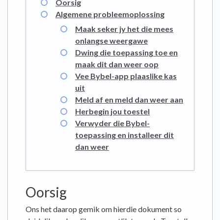
Oorsig
Algemene probleemoplossing
Maak seker jy het die mees
onlangse weergawe
Dwing die toepassing toe en
maak dit dan weer oop
Vee Bybel-app plaaslike kas
uit
Meld af en meld dan weer aan
Herbegin jou toestel
Verwyder die Bybel-
toepassing en installeer dit
dan weer
Oorsig
Ons het daarop gemik om hierdie dokument so