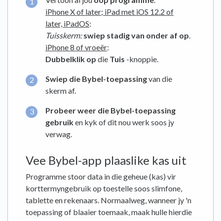
iPhone X of later; iPad met iOS 12.2 of
later, iPadOS
:
Tuisskerm:
swiep
stadig van onder af op
.
iPhone 8 of vroeër
:
Dubbelklik op
die
Tuis
-knoppie.
Swiep die Bybel-toepassing
van die
skerm af.
Probeer weer die Bybel-toepassing
gebruik
en kyk of dit nou werk soos jy
verwag.
Vee Bybel-app plaaslike kas uit
Programme stoor data in die geheue (kas) vir
korttermyngebruik op toestelle soos slimfone,
tablette en rekenaars. Normaalweg, wanneer jy 'n
toepassing of blaaier toemaak, maak hulle hierdie