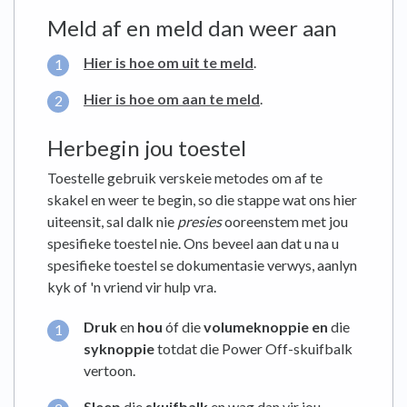
Meld af en meld dan weer aan
Hier is hoe om uit te meld
.
Hier is hoe om aan te meld
.
Herbegin jou toestel
Toestelle gebruik verskeie metodes om af te
skakel en weer te begin, so die stappe wat ons hier
uiteensit, sal dalk nie
presies
ooreenstem met jou
spesifieke toestel nie. Ons beveel aan dat u na u
spesifieke toestel se dokumentasie verwys, aanlyn
kyk of 'n vriend vir hulp vra.
Druk
en
hou
óf die
volumeknoppie en
die
syknoppie
totdat die Power Off-skuifbalk
vertoon.
Sleep
die
skuifbalk
en wag dan vir jou