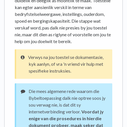
duidelik en deeglik as moontlik te maak. Toestelle
kan egter aansienlik verskil in terme van
bedryfstelselweergawe, instellings, ouderdom,
spoed en bergingskapasiteit. Die stappe wat
verskaf word, pas dalk nie presies by jou toestel
nie, maar dit dien as riglyne of voorstelle om jou te
help om jou doelwit te bereik.
Verwys na jou toestel se dokumentasie,
kyk aanlyn, of vra 'n vriend vir hulp met
spesifieke instruksies.
Die mees algemene rede waarom die
Bybeltoepassing dalk nie optree soos jy
sou verwag nie, is dat dit sy
internetverbinding verloor.
Voordat jy
enige van die prosedures in hierdie
dokument probeer, maak seker dat