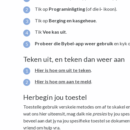
Tik op
Programinligting
(of die
i-
ikoon).
Tik op
Berging en kasgeheue
.
Tik
Vee kas uit
.
Probeer die Bybel-app weer gebruik
en kyk o
Teken uit, en teken dan weer aan
Hier is hoe om uit te teken
.
Hier is hoe om aan te meld
.
Herbegin jou toestel
Toestelle gebruik verskeie metodes om af te skakel en
wat ons hier uiteensit, mag dalk nie
presies
by jou spesi
beveel aan dat jy na jou spesifieke toestel se dokumen
vriend om hulp vra.