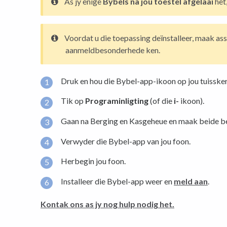
As jy enige
Bybels na jou toestel afgelaai
het,
Voordat u die toepassing deïnstalleer, maak ass
aanmeldbesonderhede ken.
Druk en hou die Bybel-app-ikoon op jou tuissker
Tik op
Programinligting
(of die
i-
ikoon).
Gaan na Berging en Kasgeheue en maak beide b
Verwyder die Bybel-app van jou foon.
Herbegin jou foon.
Installeer die Bybel-app weer en
meld aan
.
Kontak ons ​​as jy nog hulp nodig het.