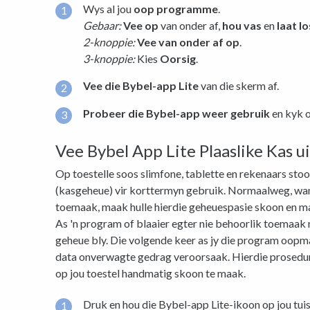
Wys al jou
oop programme
.
Gebaar:
Vee op
van onder af,
hou vas
en
laat lo
2-knoppie:
Vee van onder af op
.
3-knoppie:
Kies
Oorsig
.
Vee die Bybel-app Lite
van die skerm af.
Probeer die Bybel-app weer gebruik
en kyk o
Vee Bybel App Lite Plaaslike Kas ui
Op toestelle soos slimfone, tablette en rekenaars sto
(kasgeheue) vir korttermyn gebruik. Normaalweg, wann
toemaak, maak hulle hierdie geheuespasie skoon en ma
As 'n program of blaaier egter nie behoorlik toemaak n
geheue bly. Die volgende keer as jy die program oopm
data onverwagte gedrag veroorsaak. Hierdie prosedur
op jou toestel handmatig skoon te maak.
Druk en hou die Bybel-app Lite-ikoon op jou tui