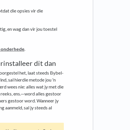
otdat die opsies vir die
g, en wag dan vir jou toestel
esonderhede
.
installeer dit dan
rgestel het, laat steeds Bybel-
nd, sal hierdie metode jou 'n
d wees nie: alles wat jy met die
reeks, ens.—word alles gestoor
ners gestoor word. Wanneer jy
g aanmeld, sal jy steeds al