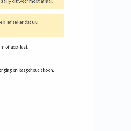
 sal jy dit weer moet aflaai.
eblief seker dat u u
m of app-laai.
erging en kasgeheue skoon.