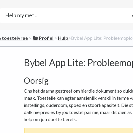
le toestelvrae
​ > ​
​Profiel
​ > ​
​Hulp
​>​ Bybel App Lite: Probleemopl
Bybel App Lite: Probleemo
Oorsig
Ons het daarna gestreef om hierdie dokument so duidel
maak. Toestelle kan egter aansienlik verskil in terme
instellings, ouderdom, spoed en stoorkapasiteit. Die 
dalk nie presies by jou toestel pas nie, maar dit dien as
help om jou doel te bereik.