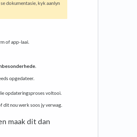
el se dokumentasie, kyk aanlyn
m of app-laai.
mbesonderhede
.
reeds opgedateer.
 die opdateringsproses voltooi.
f dit nou werk soos jy verwag.
en maak dit dan