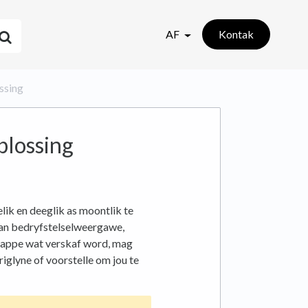
AF
Kontak
ossing
plossing
ik en deeglik as moontlik te
 van bedryfstelselweergawe,
stappe wat verskaf word, mag
 riglyne of voorstelle om jou te