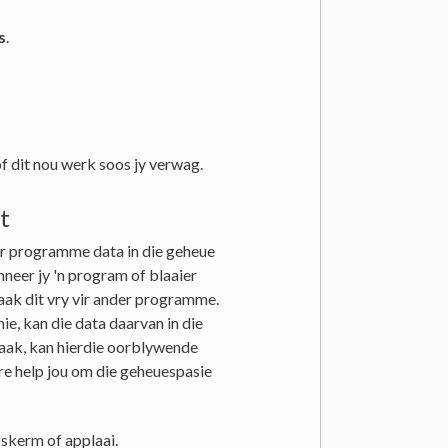
s
.
f dit nou werk soos jy verwag.
t
or programme data in die geheue
eer jy 'n program of blaaier
ak dit vry vir ander programme.
ie, kan die data daarvan in die
aak, kan hierdie oorblywende
e help jou om die geheuespasie
sskerm of applaai.