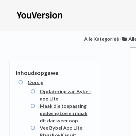
Alle Kategorieë
​>​
​Al
Oorsig
Opdatering van Bybel-
app Lite
Maak die toepassing
gedwing toe en maak
dit dan weer oop
Vee Bybel App Lite
Plaaslike Kas uit