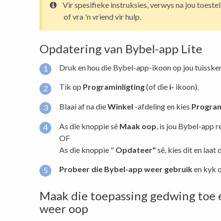
Vir spesifieke instruksies, verwys na jou toest
of vra 'n vriend vir hulp.
Opdatering van Bybel-app Lite
Druk en hou die Bybel-app-ikoon op jou tuissker
Tik op
Programinligting
(of die
i-
ikoon).
Blaai af na die
Winkel
-afdeling en kies
Progra
As die knoppie sê
Maak oop
, is jou Bybel-app 
OF
As die knoppie "
Opdateer"
sê, kies dit en laat
Probeer die Bybel-app weer gebruik
en kyk o
Maak die toepassing gedwing toe 
weer oop