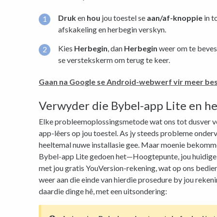
Druk
en
hou
jou toestel se
aan/af-knoppie
in t
afskakeling en herbegin verskyn.
Kies
Herbegin
, dan
Herbegin
weer om te bevesti
se verstekskerm om terug te keer.
Gaan na Google se Android-webwerf vir meer b
Verwyder die Bybel-app Lite en her
Elke probleemoplossingsmetode wat ons tot dusver voo
app-lêers op jou toestel. As jy steeds probleme ondervi
heeltemal nuwe installasie gee. Maar moenie bekommer
Bybel-app Lite gedoen het—Hoogtepunte, jou huidige 
met jou gratis YouVersion-rekening, wat op ons bedie
weer aan die einde van hierdie prosedure by jou rekenin
daardie dinge hê, met een uitsondering: