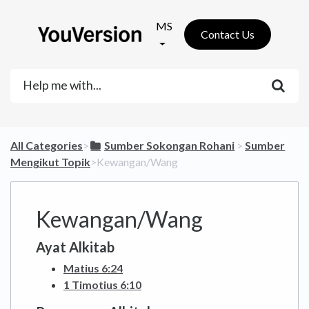
MS
Contact Us
All Categories
​>​
​Sumber Sokongan Rohani
​ > ​
​Sumber
Mengikut Topik
​>​ Kewangan/Wang
Kewangan/Wang
Ayat Alkitab
Matius 6:24
1 Timotius 6:10