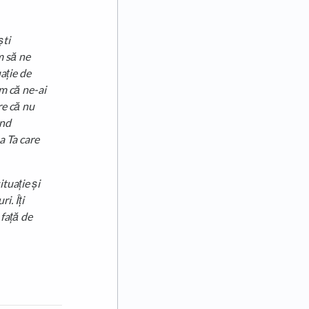
ști
m să ne
ație de
im că ne-ai
re că nu
ând
a Ta care
tuație și
i. Îți
 față de