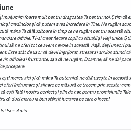
iune
i mulțumim foarte mult pentru dragostea Ta pentru noi. Știm că e
ic și credincios și că putem avea încredere în Tine. Ne rugăm acu
cută mâna Ta călăuzitoare în timp ce ne rugăm pentru această situ
anciare dificile. Ți-ai creat fiecare copil cu situații și vieți unice. Șt
tinui să ne oferi tot ce avem nevoie în această viață, deși uneori pa
ent. Este atât de ușor să devii îngrijorat, stresat și anxios atunci c
devin dificile și frustrante, așa că ne rugăm, Doamne, să ne dai pace
ice pricepere.
 ești mereu aici și că mâna Ta puternică ne călăuzește în această si
ei oferi îndrumare și alinare pe măsură ce trecem prin aceste vremur
ă ești Tatăl nostru perfect și plin de har, pentru promisiunile Tale
tru că duci mereu la bun sfârșit lucrarea pe care o începi.
lui Isus. Amin.