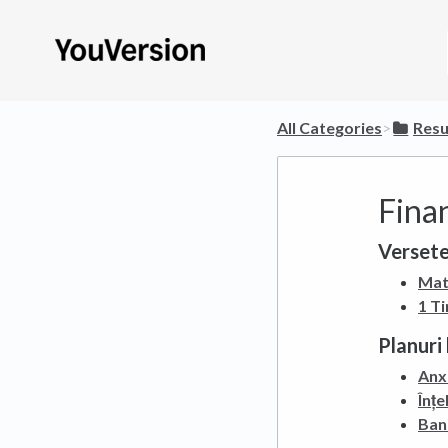
All Categories
​>​
​Resu
Fina
Versete
Mat
1 Ti
Planuri 
Anxi
Înțe
Bani