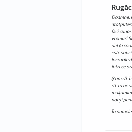
Rugăc
Doamne, Îț
atotputern
faci cunos
vremuri fin
dat și con
este sufici
lucrurile 
întrece or
Știm că Tu
că Tu ne v
mulțumim c
noi și pen
În numele 