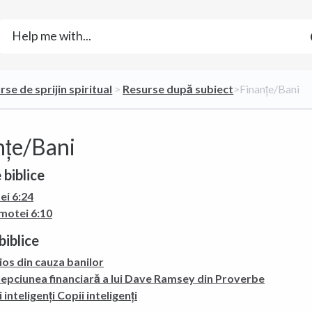
rse de sprijin spiritual
​ > ​
​Resurse după subiect
​>​ Finanțe/Bani
nțe/Bani
 biblice
ei 6:24
motei 6:10
biblice
os din cauza banilor
lepciunea financiară a lui Dave Ramsey din Proverbe
 inteligenți Copii inteligenți