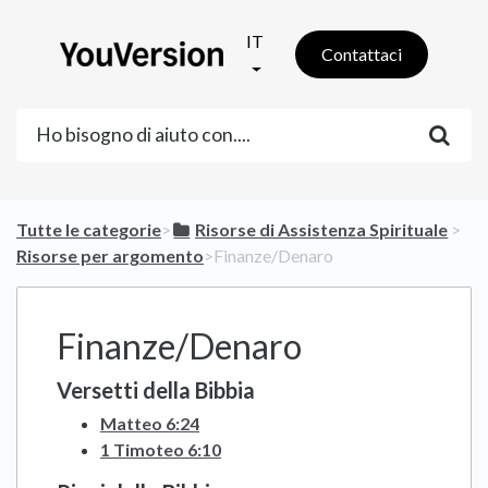
IT
Contattaci
Tutte le categorie
​>​
​Risorse di Assistenza Spirituale
​ > ​
Risorse per argomento
​>​ Finanze/Denaro
Finanze/Denaro
Versetti della Bibbia
Matteo 6:24
1 Timoteo 6:10