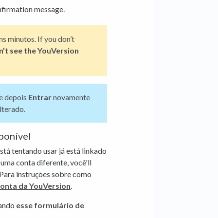
nfirmation message.
 minutos. If you don’t
on’t see the YouVersion
e depois
Entrar
novamente
lterado.
sponível
stá tentando usar já está linkado
uma conta diferente, você'll
. Para instruções sobre como
onta da YouVersion
.
zando
esse formulário de