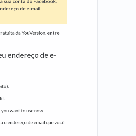
à sua conta do Facebook
.
ndereço de e-mail
gratuita da YouVersion,
entre
seu endereço de e-
ito).
il
.
e you want to use now.
a o endereço de email que você