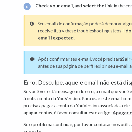
Check your email
, and
select the link
in the co
Seu email de confirmação poderá demorar alguns
receive it, try these troubleshooting steps:
I d
email I expected
.
Após confirmar seu e-mail, você precisará
Sair
antes de sua página de perfil exibir seu e-mail a
Erro: Desculpe, aquele email não está di
Se você ver está mensagem de erro, o email que você e
à outra conta da YouVersion. Para usar este email com 
precisa apagar a conta da YouVersion associada a ele
apagar contas, é favor consultar este artigo:
Apagar c
Se o problema continuar, por favor contatar-nos utili
suporte.