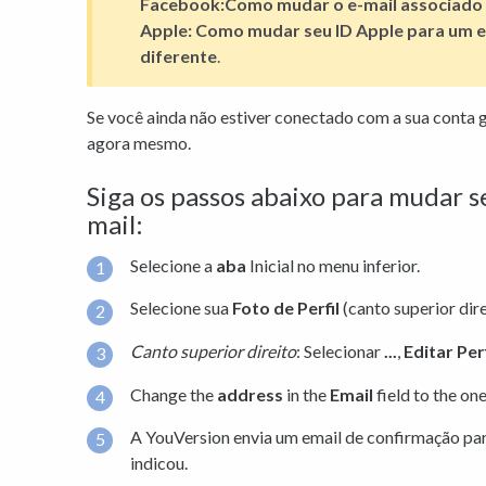
Facebook:
Como mudar o e-mail associado 
Apple:
Como mudar seu ID Apple para um e
diferente
.
Se você ainda não estiver conectado com a sua conta 
agora mesmo.
Siga os passos abaixo para mudar 
mail:
Selecione a
aba
Inicial no menu inferior.
Selecione sua
Foto de Perfil
(canto superior dire
Canto superior direito
: Selecionar
...
,
Editar Perf
Change the
address
in the
Email
field to the on
A YouVersion envia um email de confirmação par
indicou.