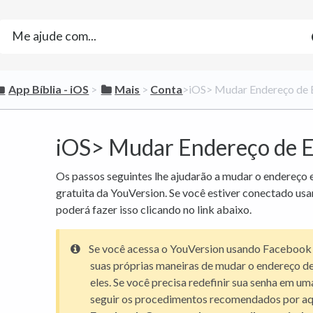
​App Bíblia - iOS
​ > ​
​Mais
​ > ​
​Conta
​>​ iOS> Mudar Endereço de 
iOS> Mudar Endereço de E
Os passos seguintes lhe ajudarão a mudar o endereço e
gratuita da YouVersion. Se você estiver conectado us
poderá fazer isso clicando no link abaixo.
Se você acessa o YouVersion usando Facebook 
suas próprias maneiras de mudar o endereço de
eles. Se você precisa redefinir sua senha em um
seguir os procedimentos recomendados por aqu