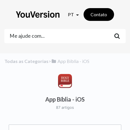
PT
Contato
Todas as Categorias
​>​
​App Bíblia - iOS
App Bíblia - iOS
87 artigos