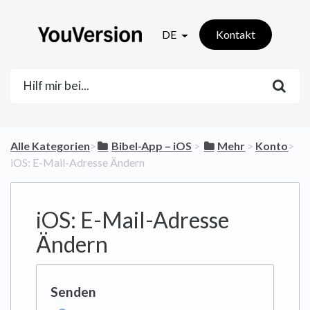
DE
Kontakt
Alle Kategorien
​>​
​Bibel-App – iOS
​ > ​
​Mehr
​ > ​
​Konto
​>​
iOS: E-Mail-Adresse Ändern
iOS: E-Mail-Adresse
Ändern