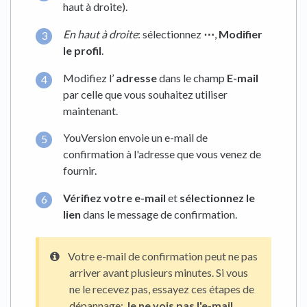
haut à droite).
En haut à droite
: sélectionnez
⋯
,
Modifier
le profil
.
Modifiez l’
adresse
dans le champ
E-mail
par celle que vous souhaitez utiliser
maintenant.
YouVersion envoie un e-mail de
confirmation à l'adresse que vous venez de
fournir.
Vérifiez votre e-mail
et
sélectionnez le
lien
dans le message de confirmation.
Votre e-mail de confirmation peut ne pas
arriver avant plusieurs minutes. Si vous
ne le recevez pas, essayez ces étapes de
dépannage:
Je ne vois pas l'e-mail