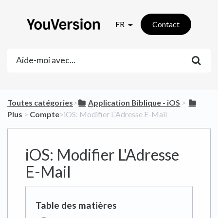
FR
Contact
Toutes catégories
​>​
​Application Biblique - iOS
​ > ​
Plus
​ > ​
​Compte
​>​ iOS: Modifier L'Adresse E-Mail
iOS: Modifier L'Adresse
E-Mail