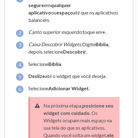
segure
em
qualquer
aplicativo
ou
espaço
até que os aplicativos
balancem.
Canto superior esquerdo:
toque em
+
.
Caixa Descobrir Widgets:
Digite
Bíblia
,
depois selecione
Descobrir
.
Selecione
Bíblia
.
Deslize
até o widget que você deseja.
Selecione
Adicionar Widget
.
Na próxima etapa,
posicione seu
widget com cuidado
. Os
Widgets ocupam mais espaço na
sua tela do que os aplicativos.
Quando você solta um widget,
ele