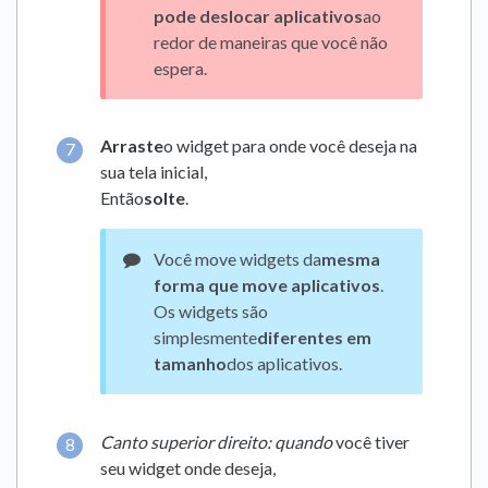
pode deslocar aplicativos
ao
redor de maneiras que você não
espera.
Arraste
o widget para onde você deseja na
sua tela inicial,
Então
solte
.
Você move widgets da
mesma
forma que move aplicativos
.
Os widgets são
simplesmente
diferentes em
tamanho
dos aplicativos.
Canto superior direito: quando
você tiver
seu widget onde deseja,