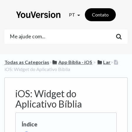
PT
Contato
Todas as Categorias
​>​
​App Bíblia - iOS
​ > ​
​Lar
​>​
iOS: Widget do Aplicativo Bíblia
iOS: Widget do
Aplicativo Bíblia