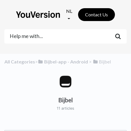
NL
Contact Us
All Categories
​>​
​Bijbel-app - Android
​ > ​
​Bijbel
Bijbel
11 articles