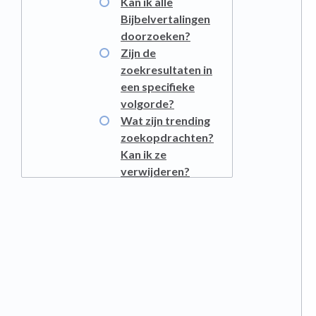
Kan ik alle
Bijbelvertalingen
doorzoeken?
Zijn de
zoekresultaten in
een specifieke
volgorde?
Wat zijn trending
zoekopdrachten?
Kan ik ze
verwijderen?
Kan ik in elke taal
zoeken?