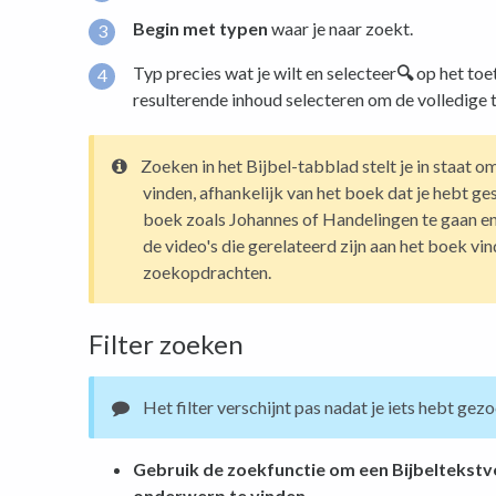
Begin met typen
waar je naar zoekt.
Typ precies wat je wilt en selecteer
🔍
op het toe
resulterende inhoud selecteren om de volledige t
Zoeken in het Bijbel-tabblad stelt je in staat o
vinden, afhankelijk van het boek dat je hebt ge
boek zoals Johannes of Handelingen te gaan en 
de video's die gerelateerd zijn aan het boek vi
zoekopdrachten.
Filter zoeken
Het filter verschijnt pas nadat je iets hebt gezo
Gebruik de zoekfunctie om een Bijbeltekstve
onderwerp te vinden.