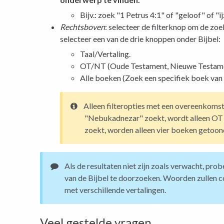
Bijv.: zoek "1 Petrus 4:1" of "geloof" of "ij
Rechtsboven
: selecteer de filterknop om de zoek
selecteer een van de drie knoppen onder Bijbel:
Taal/Vertaling.
OT/NT (Oude Testament, Nieuwe Testamen
Alle boeken (Zoek een specifiek boek van de
Alleen filteropties met een overeenkomst 
"Nebukadnezar" zoekt, wordt alleen OT g
zoekt, worden alleen vier boeken getoon
Als de resultaten niet zijn zoals verwacht, pro
van de Bijbel te doorzoeken. Woorden zullen c
met verschillende vertalingen.
Veel gestelde vragen