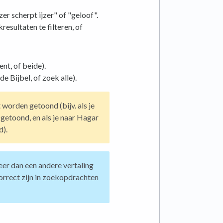
zer scherpt ijzer" of "geloof".
resultaten te filteren, of
t, of beide).
 Bijbel, of zoek alle).
worden getoond (bijv. als je
etoond, en als je naar Hagar
d).
beer dan een andere vertaling
orrect zijn in zoekopdrachten