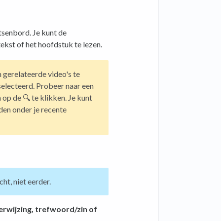
tsenbord. Je kunt de
ekst of het hoofdstuk te lezen.
m gerelateerde video's te
selecteerd. Probeer naar een
op de 🔍 te klikken. Je kunt
nden onder je recente
cht, niet eerder.
rwijzing, trefwoord/zin of