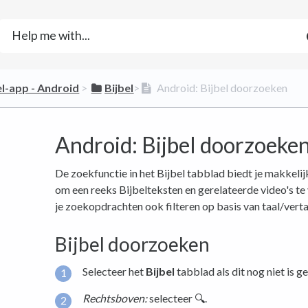
bel-app - Android
​ > ​
​Bijbel
​>​
Android: Bijbel doorzoeken
Android: Bijbel doorzoeke
De zoekfunctie in het Bijbel tabblad biedt je makkel
om een reeks Bijbelteksten en gerelateerde video's te
je zoekopdrachten ook filteren op basis van taal/verta
Bijbel doorzoeken
Selecteer het
Bijbel
tabblad als dit nog niet is g
Rechtsboven:
selecteer 🔍.