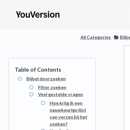
All Categories
​>​
​Bij
Bijbel doorzoeken
Filter zoeken
Veel gestelde vragen
Hoe krijg ik een
nauwkeurige lijst
van verzen bij het
zoeken?