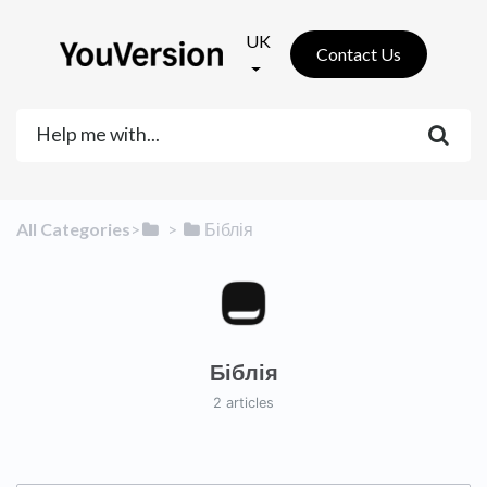
UK
Contact Us
All Categories
​>​
​ > ​
​Біблія
Біблія
2 articles