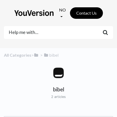
NO
Contact Us
All Categories
​>​
​ > ​
​bibel
bibel
2 articles