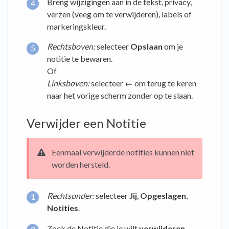
Breng wijzigingen aan in de tekst, privacy,
verzen (veeg om te verwijderen), labels of
markeringskleur.
Rechtsboven:
selecteer
Opslaan
om je
notitie te bewaren.
Of
Linksboven:
selecteer
←
om terug te keren
naar het vorige scherm zonder op te slaan.
Verwijder een Notitie
Eenmaal verwijderde notities kunnen niet
worden hersteld.
Rechtsonder:
selecteer
Jij
,
Opgeslagen
,
Notities
.
Zoek de Notitie die je wilt
verwijderen
.