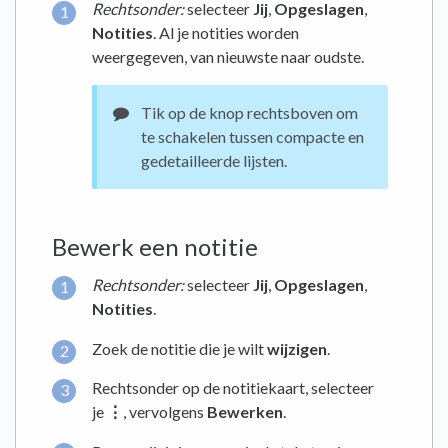
Rechtsonder:
selecteer
Jij
,
Opgeslagen
,
Notities
. Al je notities worden
weergegeven, van nieuwste naar oudste.
Tik op de knop rechtsboven om
te schakelen tussen compacte en
gedetailleerde lijsten.
Bewerk een notitie
Rechtsonder:
selecteer
Jij
,
Opgeslagen
,
Notities
.
Zoek de notitie die je wilt
wijzigen
.
Rechtsonder op de notitiekaart, selecteer
je
⋮
, vervolgens
Bewerken
.