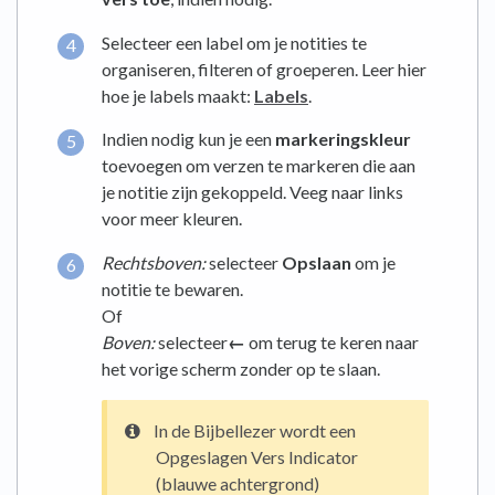
Selecteer een label om je notities te
organiseren, filteren of groeperen. Leer hier
hoe je labels maakt:
Labels
.
Indien nodig kun je een
markeringskleur
toevoegen om verzen te markeren die aan
je notitie zijn gekoppeld. Veeg naar links
voor meer kleuren.
Rechtsboven:
selecteer
Opslaan
om je
notitie te bewaren.
Of
Boven:
selecteer
←
om terug te keren naar
het vorige scherm zonder op te slaan.
In de Bijbellezer wordt een
Opgeslagen Vers Indicator
(blauwe achtergrond)