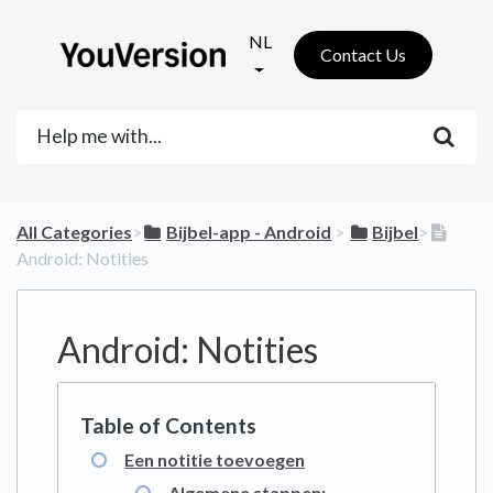
NL
Contact Us
All Categories
​>​
​Bijbel-app - Android
​ > ​
​Bijbel
​>​
Android: Notities
Android: Notities
Een notitie toevoegen
Algemene stappen: