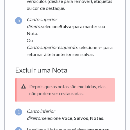
versículos (deslize para remover), etiquetas
ou cor de destaque.
Canto superior
direito:
selecione
Salvar
para manter sua
Nota.
Ou
Canto superior esquerdo:
selecione
←
para
retornar à tela anterior sem salvar.
Excluir uma Nota
Depois que as notas são excluídas, elas
não podem ser restauradas.
Canto inferior
direito:
selecione
Você
,
Salvos
,
Notas
.
Localize a Nota que você deseja
remover
.