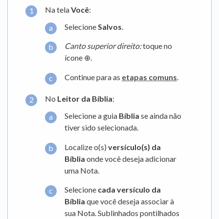
Na tela
Você
:
Selecione
Salvos
.
Canto superior direito:
toque no
ícone ⊕.
Continue para as
etapas comuns
.
No
Leitor da Bíblia
:
Selecione a guia
Bíblia
se ainda não
tiver sido selecionada.
Localize o(s)
versículo(s) da
Bíblia
onde você deseja adicionar
uma Nota.
Selecione
cada versículo da
Bíblia
que você deseja associar à
sua Nota. Sublinhados pontilhados