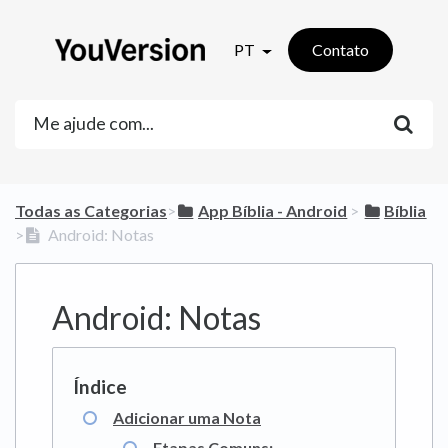
PT
Contato
Todas as Categorias
​>​
​App Bíblia - Android
​ > ​
​Bíblia
>​
Android: Notas
Android: Notas
Adicionar uma Nota
Etapas Comuns: