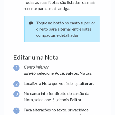
Todas as suas Notas são listadas, da mais
recente para a mais antiga.
Toque no botão no canto superior
direito para alternar entre listas
compactas e detalhadas.
Editar uma Nota
Canto inferior
direito:
selecione
Você
,
Salvos
,
Notas
.
Localize a Nota que você deseja
alterar
.
No canto inferior direito do cartão da
Nota, selecione
⋮
, depois
Editar
.
Faça alterações no texto, privacidade,