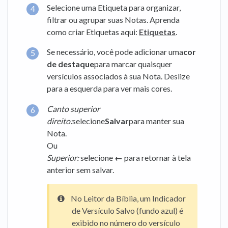
Selecione uma Etiqueta para organizar,
filtrar ou agrupar suas Notas. Aprenda
como criar Etiquetas aqui:
Etiquetas
.
Se necessário, você pode adicionar uma
cor
de destaque
para marcar quaisquer
versículos associados à sua Nota. Deslize
para a esquerda para ver mais cores.
Canto superior
direito:
selecione
Salvar
para manter sua
Nota.
Ou
Superior:
selecione
←
para retornar à tela
anterior sem salvar.
No Leitor da Bíblia, um Indicador
de Versículo Salvo (fundo azul) é
exibido no número do versículo