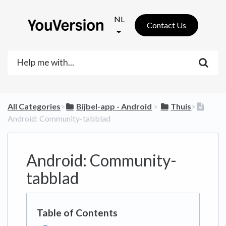
NL
Contact Us
All Categories
​>​
​Bijbel-app - Android
​ > ​
​Thuis
​>​
Android: Community-tabblad
Android: Community-
tabblad