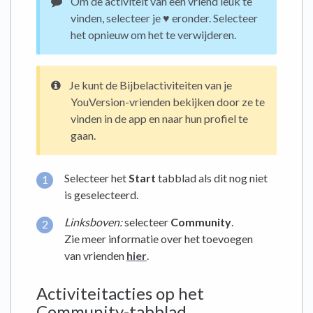
Om de activiteit van een vriend leuk te
vinden, selecteer je ♥︎ eronder. Selecteer
het opnieuw om het te verwijderen.
Je kunt de Bijbelactiviteiten van je
YouVersion-vrienden bekijken door ze te
vinden in de app en naar hun profiel te
gaan.
Selecteer het
Start
tabblad als dit nog niet
is geselecteerd.
Linksboven:
selecteer
Community
.
Zie meer informatie over het toevoegen
van vrienden
hier
.
Activiteitacties op het
Community-tabblad