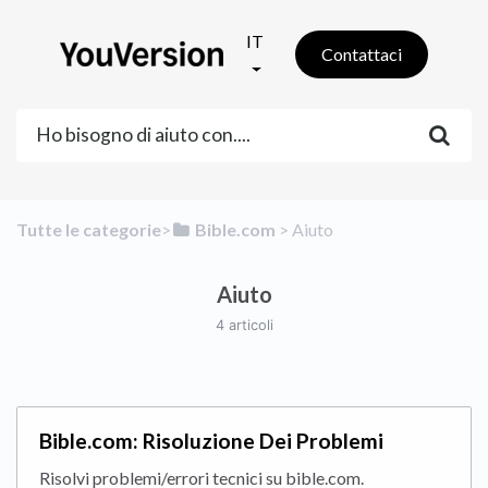
IT
Contattaci
Tutte le categorie
​>​
​Bible.com
​ > ​
​Aiuto
Aiuto
4 articoli
Bible.com: Risoluzione Dei Problemi
Risolvi problemi/errori tecnici su bible.com.