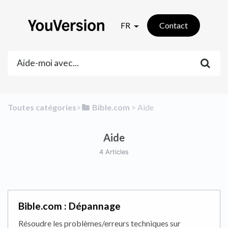
FR
Contact
Toutes catégories
​>​
​Bible.com
​ > ​
​Aide
Aide
4 Articles
Bible.com : Dépannage
Résoudre les problèmes/erreurs techniques sur