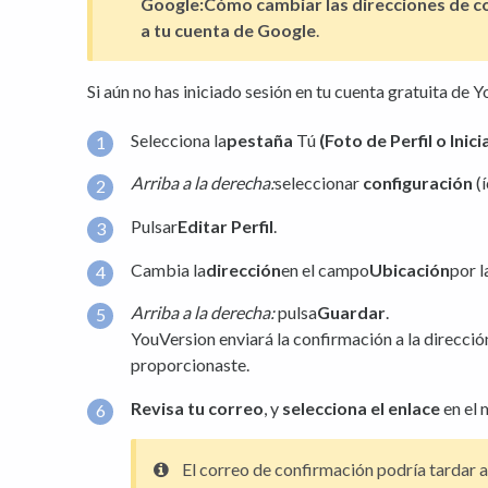
Google:
Cómo cambiar las direcciones de c
a tu cuenta de Google
.
Si aún no has iniciado sesión en tu cuenta gratuita de 
Selecciona la
pestaña
Tú
(
Foto de Perfil o Inicia
Arriba a la derecha:
seleccionar
configuración
(
Pulsar
Editar Perfil
.
Cambia la
dirección
en el campo
Ubicación
por l
Arriba a la derecha:
pulsa
Guardar
.
YouVersion enviará la confirmación a la direcció
proporcionaste.
Revisa tu correo
, y
selecciona el enlace
en el 
El correo de confirmación podría tardar a