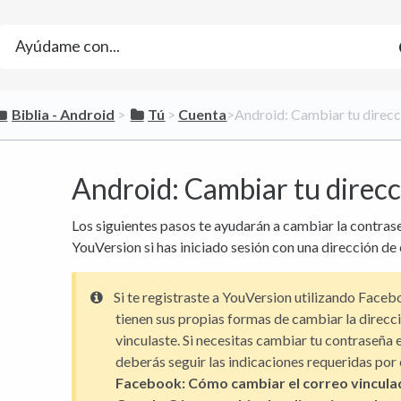
​Biblia - Android
​ > ​
​Tú
​ > ​
​Cuenta
​>​ Android: Cambiar tu direc
Android: Cambiar tu direcc
Los siguientes pasos te ayudarán a cambiar la contrase
YouVersion si has iniciado sesión con una dirección de
Si te registraste a YouVersion utilizando Face
tienen sus propias formas de cambiar la direcci
vinculaste. Si necesitas cambiar tu contraseña 
deberás seguir las indicaciones requeridas por e
Facebook:
Cómo cambiar el correo vincula