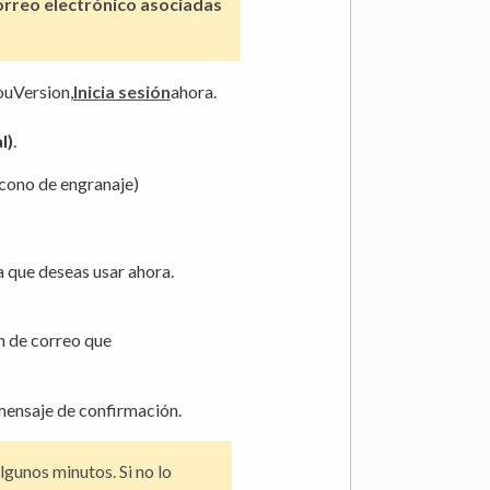
orreo electrónico asociadas
YouVersion,
Inicia sesión
ahora.
l)
.
ícono de engranaje)
a que deseas usar ahora.
n de correo que
mensaje de confirmación.
lgunos minutos. Si no lo