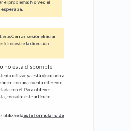
ar el problema:
No veo el
e esperaba
.
eberás
Cerrar sesión
e
Iniciar
rfil muestre la dirección
co no está disponible
ntenta utilizar ya está vinculado a
rónico con una cuenta diferente,
ciada con él. Para obtener
a, consulte este artículo:
s utilizando
este formulario de