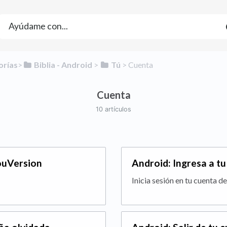
orías
​>​
​Biblia - Android
​ > ​
​Tú
​ > ​
​Cuenta
Cuenta
10 artículos
YouVersion
Android: Ingresa a t
Inicia sesión en tu cuenta d