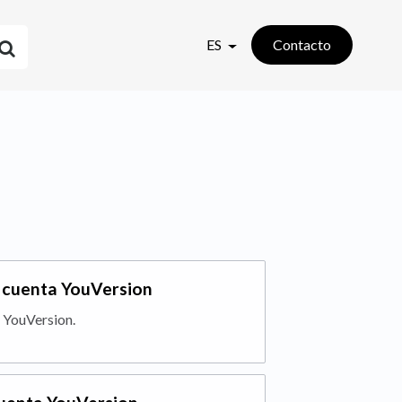
ES
Contacto
u cuenta YouVersion
e YouVersion.