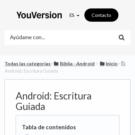
ES
Contacto
Todas las categorías
​>​
​Biblia - Android
​ > ​
​Inicio
​>​
Android: Escritura Guiada
Android: Escritura
Guiada