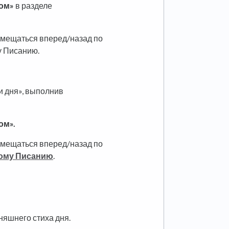
ом»
в разделе
емещаться вперед/назад по
у Писанию.
и дня», выполнив
ом».
емещаться вперед/назад по
ному Писанию
.
няшнего стиха дня.