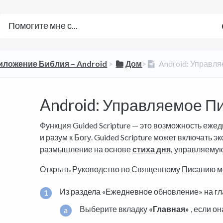
риложение Библия – Android
​ > ​
​Дом
​>​
Android: Управл
Android: Управляемое П
Функция Guided Scripture — это возможность еже
и разум к Богу. Guided Scripture может включать 
размышление на основе
стиха дня,
управляемую 
Открыть Руководство по Священному Писанию м
Из раздела «Ежедневное обновление» на гл
Выберите вкладку
«Главная»
, если о