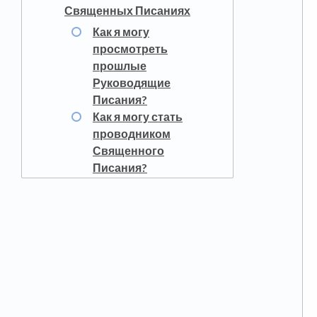
Священных Писаниях
Как я могу
просмотреть
прошлые
Руководящие
Писания?
Как я могу стать
проводником
Священного
Писания?