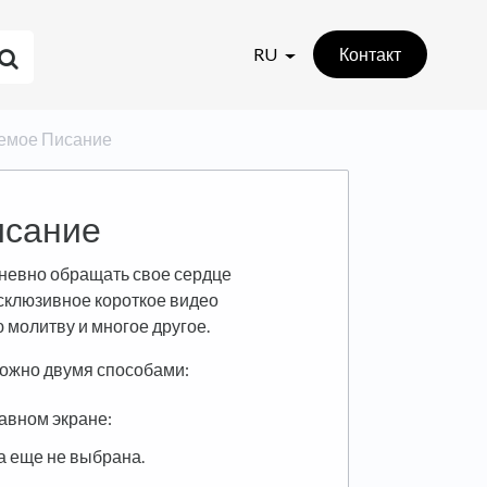
RU
Контакт
яемое Писание
исание
дневно обращать свое сердце
эксклюзивное короткое видео
молитву и многое другое.
ожно двумя способами:
авном экране:
на еще не выбрана.