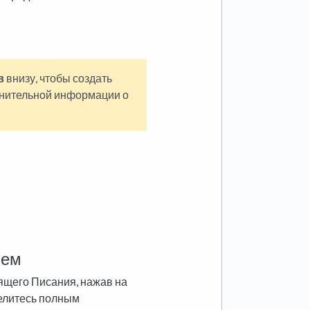
в
внизу, чтобы создать
лнительной информации о
ием
щего Писания, нажав на
делитесь полным