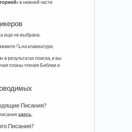
торией»
в нижней части
икеров
на еще не выбрана.
ажмите 🔍 на клавиатуре.
ы»
в результатах поиска, и вы
ючая планы чтения Библии и
ководимых
водящие Писания?
 писания
здесь
.
ого Писания?