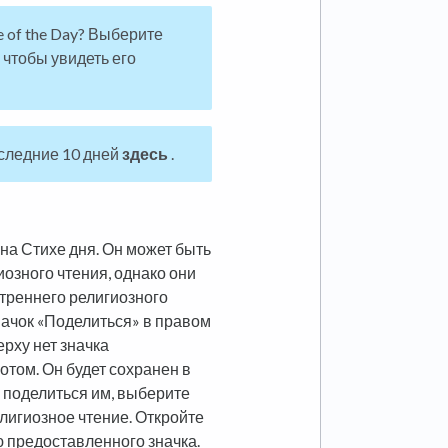
e of the Day? Выберите
 чтобы увидеть его
оследние 10 дней
здесь
.
на Стихе дня. Он может быть
иозного чтения, однако они
утреннего религиозного
значок «Поделиться» в правом
ерху нет значка
отом. Он будет сохранен в
 поделиться им, выберите
елигиозное чтение. Откройте
 предоставленного значка.