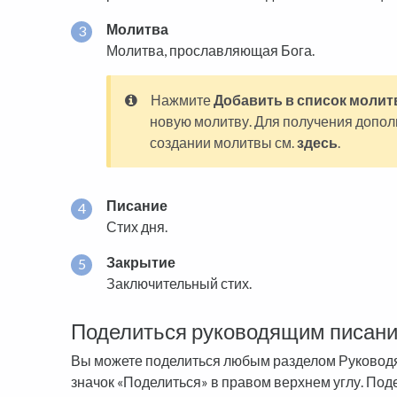
Молитва
Молитва, прославляющая Бога.
Нажмите
Добавить в список молит
новую молитву. Для получения допо
создании молитвы см.
здесь
.
Писание
Стих дня.
Закрытие
Заключительный стих.
Поделиться руководящим писан
Вы можете поделиться любым разделом Руководя
значок «Поделиться» в правом верхнем углу. По