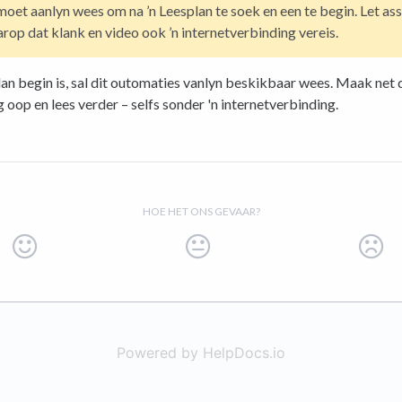
moet aanlyn wees om na ’n Leesplan te soek en een te begin. Let ass
rop dat klank en video ook ’n internetverbinding vereis.
lan begin is, sal dit outomaties vanlyn beskikbaar wees. Maak net 
 oop en lees verder – selfs sonder 'n internetverbinding.
HOE HET ONS GEVAAR?
Powered by HelpDocs.io