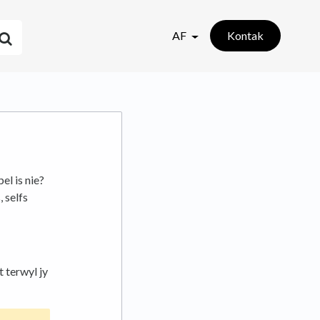
AF
Kontak
el is nie?
 selfs
t terwyl jy