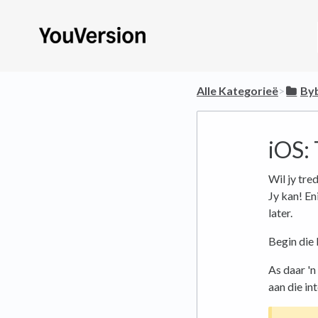
Alle Kategorieë
​>​
​By
iOS:
Wil jy tre
Jy kan! En
later.
Begin die 
As daar 'n 
aan die in