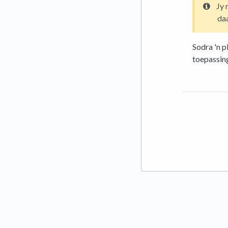
Jy 
daa
Sodra 'n p
toepassing