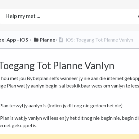
bel App - iOS
​ > ​
​Planne
​>​
iOS: Toegang Tot Planne Vanlyn
 Toegang Tot Planne Vanlyn
d hou met jou Bybelplan selfs wanneer jy nie aan die internet gekopp
ige Plan wat jy aanlyn begin, sal beskikbaar wees om vanlyn te lees,
Plan terwyl jy aanlyn is (indien jy dit nog nie gedoen het nie)
Plan is wat jy vanlyn wil lees en jy het dit nog nie begin nie, begin di
ternet gekoppel is.