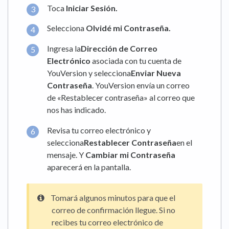
Toca
Iniciar Sesión.
Selecciona
Olvidé mi Contraseña.
Ingresa la
Dirección de Correo
Electrónico
asociada con tu cuenta de
YouVersion y selecciona
Enviar Nueva
Contraseña
. YouVersion envía un correo
de «Restablecer contraseña» al correo que
nos has indicado.
Revisa tu correo electrónico y
selecciona
Restablecer
Contraseña
en el
mensaje. Y
Cambiar mi Contraseña
aparecerá en la pantalla.
Tomará algunos minutos para que el
correo de confirmación llegue. Si no
recibes tu correo electrónico de