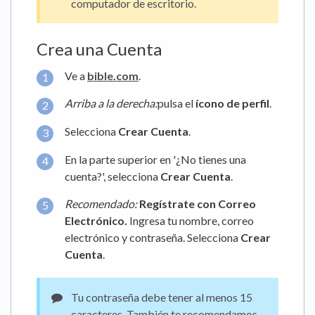
computador de escritorio.
Crea una Cuenta
Ve a
bible.com
.
Arriba a la derecha:
pulsa el
ícono de perfil
.
Selecciona
Crear Cuenta
.
En la parte superior en '¿No tienes una
cuenta?', selecciona
Crear Cuenta
.
Recomendado:
Regístrate con Correo
Electrónico.
Ingresa tu nombre, correo
electrónico y contraseña. Selecciona
Crear
Cuenta
.
Tu contraseña debe tener al menos 15
caracteres. También te recomendamos