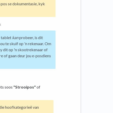
 e-pos se dokumentasie, kyk
a
f tablet
kan
probeer, is dit
u te skuif op 'n rekenaar. Om
jy dit op 'n skootrekenaar of
e of gaan deur jou e-posdiens
ts soos
"Strooipos"
of
die hoofkategorieë van