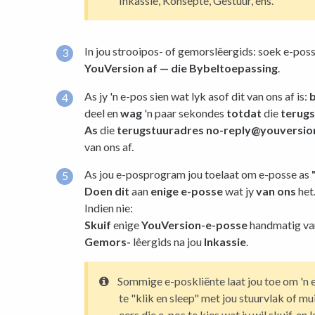
Inkassie, Konsepte, Gestuur, ens.
In jou strooipos- of gemorslêergids: soek e-pos
YouVersion af — die Bybeltoepassing
.
As jy 'n e-pos sien wat lyk asof dit van ons af is:
deel en
wag
'n paar sekondes
totdat
die
terug
As
die
terugstuuradres
no-reply@youversio
van ons af.
As jou e-posprogram jou toelaat om e-posse as
Doen dit
aan
enige e-posse
wat jy
van ons
het
Indien nie:
Skuif
enige
YouVersion-e-posse
handmatig va
Gemors-
lêergids na jou
Inkassie
.
Sommige e-poskliënte laat jou toe om 'n e
te "klik en sleep" met jou stuurvlak of mu
eers die e-pos te kies wat jy wil skuif, en 