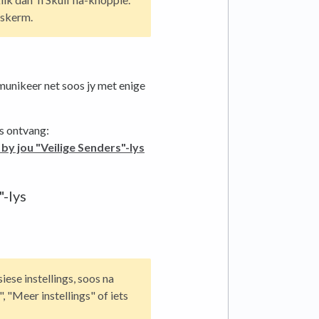
 skerm.
munikeer net soos jy met enige
s ontvang:
by jou "Veilige Senders"-lys
"-lys
iese instellings, soos na
", "Meer instellings" of iets