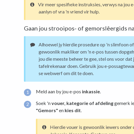
Vir meer spesifieke instruksies, verwys na jou
aanlyn of vra 'n vriend vir hulp.
Gaan jou strooipos- of gemorslêergids n
Alhoewel jy hierdie prosedure op 'n slimfoon o
gewoonlik makliker om 'n e-pos tussen dopgeho
jou die meeste beheer te gee, stel ons voor dat 
tafelrekenaar doen. Gebruik jou e-possagtewar
se webwerf om dit te doen.
Meld aan by jou e-pos
inkassie
.
Soek 'n
vouer, kategorie of afdeling
gemerk ie
"Gemors"
en
kies dit
.
Hierdie vouer is gewoonlik iewers onder 