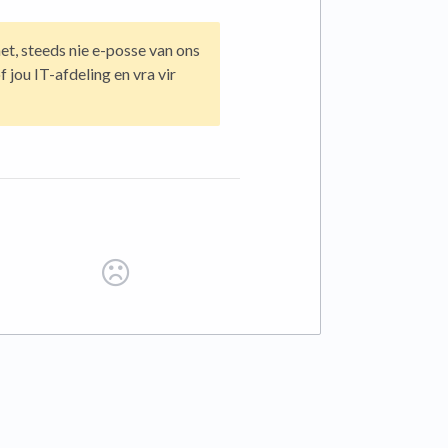
het, steeds nie e-posse van ons
 jou IT-afdeling en vra vir