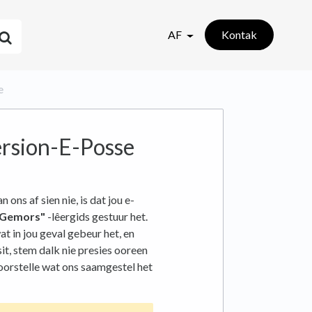
AF
Kontak
e
rsion-E-Posse
ons af sien nie, is dat jou e-
"Gemors"
-lêergids gestuur het.
at in jou geval gebeur het, en
it, stem dalk nie presies ooreen
voorstelle wat ons saamgestel het