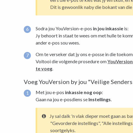
Dit is gewoonlik naby die bokant van die
Sodra jou YouVersion-e-pos
in jou inkassie
is:
Jy behoort in staat te wees om met hulle te kom
ander e-pos sou wees.
Om te verseker dat jy ons e-posse in die toekom
Voltooi die volgende prosedure om
YouVersion 
te voeg
.
Voeg YouVersion by jou "Veilige Senders
Met jou e-pos
inkassie nog oop
:
Gaan na jou e-posdiens se
Instellings
.
Jy sal dalk 'n vlak dieper moet gaan as bas
"Gevorderde instellings", "Alle instellings
soortgelyks.