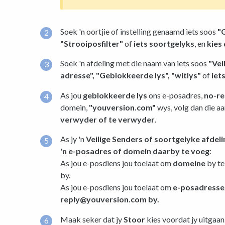
Soek 'n oortjie of instelling genaamd iets soos
"
"Strooiposfilter"
of
iets soortgelyks
, en
kies 
Soek 'n afdeling met die naam van iets soos
"Vei
adresse",
"Geblokkeerde lys",
"witlys"
of
iet
As jou
geblokkeerde lys
ons e-posadres,
no-r
domein,
"youversion.com"
wys, volg dan die 
verwyder of te verwyder
.
As jy 'n
Veilige Senders of soortgelyke afdeli
'n e-posadres of domein daarby te voeg
:
As jou e-posdiens jou toelaat om
domeine
by te
by.
As jou e-posdiens jou toelaat om
e-posadresse
reply@youversion.com by.
Maak seker dat jy
Stoor
kies voordat jy uitgaan