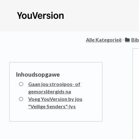
Alle Kategorieë
​>​
​Bi
Gaan jou strooipos- of
gemorslêergids na
Voeg YouVersion by jou
"Veilige Senders"-lys