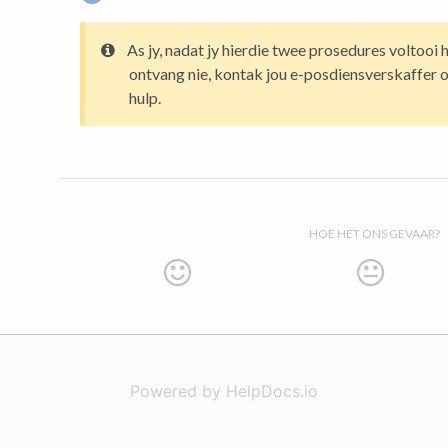
As jy, nadat jy hierdie twee prosedures voltooi 
ontvang nie, kontak jou e-posdiensverskaffer of
hulp.
HOE HET ONS GEVAAR?
Powered by HelpDocs.io