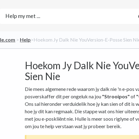
ble.com
​ > ​
​Help
​>​ Hoekom Jy Dalk Nie YouVersion-E-Posse Sien Ni
Hoekom Jy Dalk Nie YouVe
Sien Nie
Die mees algemene rede waarom jy dalk nie 'n e-pos van 
posverskaffer dit per ongeluk na jou
"Strooipos"
of
Ons sal hieronder verduidelik hoe jy kan sien of dit is w
hoe jy dit kan regmaak. Die stappe wat ons hier uiteens
met jou e-poskliënt nie. Hulle is meer soos riglyne of 
om jou te help verstaan ​​wat jy probeer bereik.