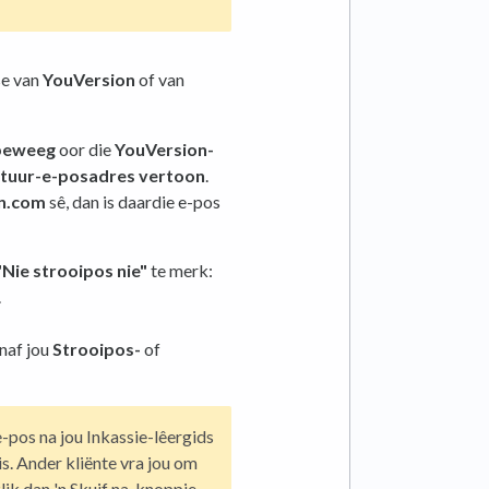
se van
YouVersion
of van
beweeg
oor die
YouVersion-
stuur-e-posadres vertoon
.
n.com
sê, dan is daardie e-pos
"Nie strooipos nie"
te merk:
.
naf jou
Strooipos-
of
-pos na jou Inkassie-lêergids
is. Ander kliënte vra jou om
klik dan 'n Skuif na-knoppie.