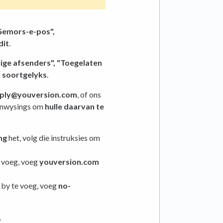
Gemors-e-pos",
dit
.
lige afsenders",
"Toegelaten
s soortgelyks
.
eply@youversion.com
, of ons
aanwysings om
hulle daarvan te
ng
het, volg die instruksies om
 voeg, voeg
youversion.com
by te voeg, voeg
no-
.