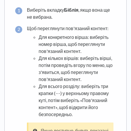
Виберіть вкладку
Біблія
, якщо вона ще
не вибрана.
Щоб переглянути пов'язаний контент:
Для конкретного вірша: виберіть
номер вірша, щоб переглянути
пов'язаний контент.
Для кількох віршів: виберіть вірші,
потім проведіть вгору по меню, що
з'явиться, щоб переглянути
пов'язаний контент.
Для всього розділу: виберіть три
крапки (⋯) у верхньому правому
куті, потім виберіть «Пов'язаний
контент», щоб відкрити його
безпосередньо.
Якщо доступно, будуть показані