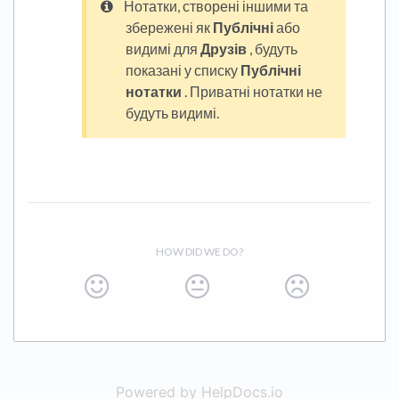
Нотатки, створені іншими та
збережені як
Публічні
або
видимі для
Друзів
, будуть
показані у списку
Публічні
нотатки
. Приватні нотатки не
будуть видимі.
HOW DID WE DO?
Powered by HelpDocs.io