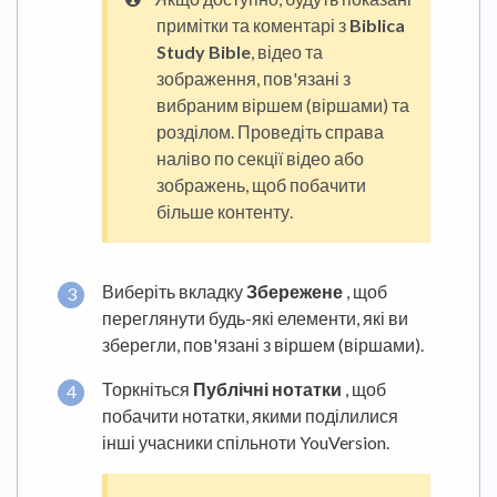
примітки та коментарі з
Biblica
Study Bible
, відео та
зображення, пов'язані з
вибраним віршем (віршами) та
розділом. Проведіть справа
наліво по секції відео або
зображень, щоб побачити
більше контенту.
Виберіть вкладку
Збережене
, щоб
переглянути будь-які елементи, які ви
зберегли, пов'язані з віршем (віршами).
Торкніться
Публічні нотатки
, щоб
побачити нотатки, якими поділилися
інші учасники спільноти YouVersion.