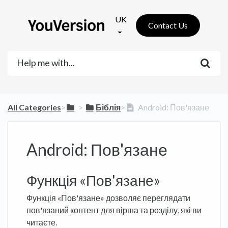
UK
Contact Us
All Categories
​>​
​ > ​
​Біблія
​>​
Android: Пов'язане
Android: Пов'язане
Функція «Пов'язане»
Функція «Пов'язане» дозволяє переглядати
пов'язаний контент для вірша та розділу, які ви
читаєте.