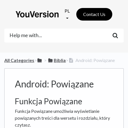
PL
Contact Us
All Categories
​>​
​ > ​
​Biblia
​>​
Android: Powiązane
Android: Powiązane
Funkcja Powiązane
Funkcja Powiązane umożliwia wyświetlanie
powiązanych treści dla wersetu i rozdziału, który
czytasz.