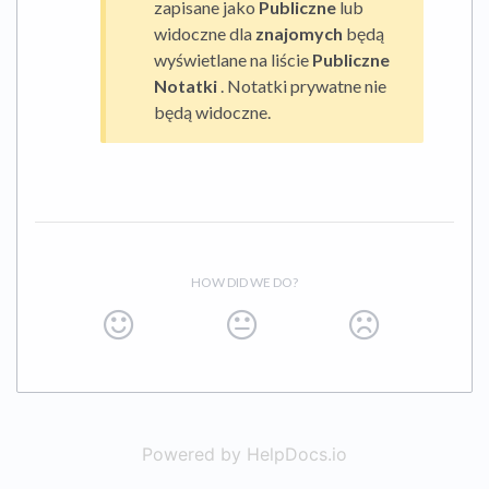
zapisane jako
Publiczne
lub
widoczne dla
znajomych
będą
wyświetlane na liście
Publiczne
Notatki
. Notatki prywatne nie
będą widoczne.
HOW DID WE DO?
Powered by HelpDocs.io