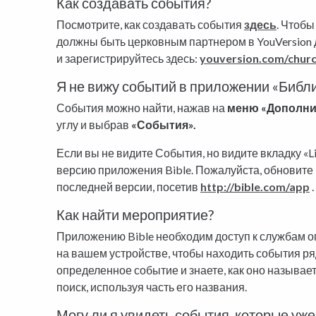
Как создавать события?
Посмотрите, как создавать события
здесь
. Чтобы
должны быть церковным партнером в YouVersion 
и зарегистрируйтесь здесь:
youversion.com/chur
Я не вижу событий в приложении «Библи
События можно найти, нажав на
меню «Дополни
углу и выбрав
«События».
Если вы не видите События, но видите вкладку «L
версию приложения Bible. Пожалуйста, обновите 
последней версии, посетив
http://bible.com/app
.
Как найти мероприятие?
Приложению Bible необходим доступ к службам 
на вашем устройстве, чтобы находить события ря
определенное событие и знаете, как оно называе
поиск, используя часть его названия.
Могу ли я увидеть события, которые уж