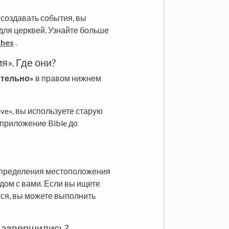
 создавать события, вы
для церквей. Узнайте больше
ches
.
я». Где они?
тельно»
в правом нижнем
ive», вы используете старую
приложение Bible до
определения местоположения
дом с вами. Если вы ищете
тся, вы можете выполнить
е завершились?