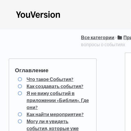
Все категории
​>​
​П
вопросы о событиях
Что такое События?
Как создавать события?
Я не вижу событий в
приложении «Библия». Где
они?
Как найти мероприятие?
Могу ли я увидеть
события, которые уже