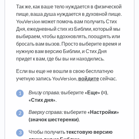
Так же, как ваше тело нуждается в физической
пище, ваша душа нуждается в духовной пище.
YouVersion может помочь вам получить Стих
Дня, ежедневный стих из Библии, который мы
выбираем, чтобы вдохновлять, поощрять или
бросать вам вызов. Просто выберите время и
нужную вам версию Библии, и Стих Дня
придет к вам, где бы вы ни находились.
Если вы еще не вошли в свою бесплатную
учетную запись YouVersion,
войдите
сейчас.
Внизу справа:
выберите
«Еще» (≡)
,
«Стих дня»
.
Вверху справа:
выберите
«Настройки»
(значок шестеренки)
.
Чтобы получить
текстовую версию