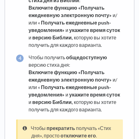
стиха дня из Библии
:
Включите функцию «Получать
ежедневную электронную почту»
и/
или «
Получать
ежедневные push-
уведомления»
и
укажите
время суток
и
версию Библии,
которую вы хотите
получить для каждого варианта.
Чтобы получить
общедоступную
версию стиха дня:
Включите функцию «Получать
ежедневную электронную почту»
и/
или «
Получать
ежедневные push-
уведомления»
и
укажите
время суток
и
версию Библии,
которую вы хотите
получить для каждого варианта.
Чтобы
прекратить
получать «Стих
дня», просто
отключите его
.