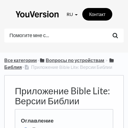
RU
Контакт
Все категории
​>​
​Вопросы по устройствам
​ > ​
Библия
​>​
Приложение Bible Lite: Версии Библии
Приложение Bible Lite:
Версии Библии