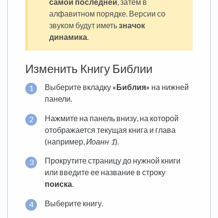
самой последней
, затем в
алфавитном порядке. Версии со
звуком будут иметь
значок
динамика
.
Изменить Книгу Библии
Выберите вкладку
«Библия»
на нижней
панели.
Нажмите на панель внизу, на которой
отображается текущая книга и глава
(например,
Иоанн 1
).
Прокрутите страницу до нужной книги
или введите ее название в строку
поиска
.
Выберите книгу.